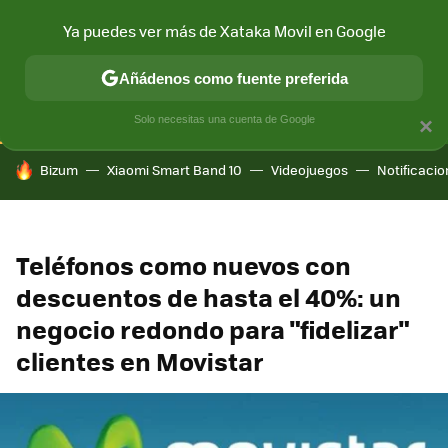
Ya puedes ver más de Xataka Movil en Google
CONECTIVIDAD
MÓVIL Y SOCIEDAD
APLICACIONES
COM
Añádenos como fuente preferida
Solo necesitas una cuenta de Google
×
HOY SE HABLA DE
Bizum
Xiaomi Smart Band 10
Videojuegos
Notificaci
Teléfonos como nuevos con
descuentos de hasta el 40%: un
negocio redondo para "fidelizar"
clientes en Movistar