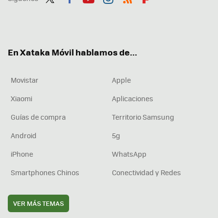
Twit
Fac
You
Inst
RSS
Flip
ter
ebo
tub
agr
boa
ok
e
am
rd
En Xataka Móvil hablamos de...
Movistar
Apple
Xiaomi
Aplicaciones
Guías de compra
Territorio Samsung
Android
5g
iPhone
WhatsApp
Smartphones Chinos
Conectividad y Redes
VER MÁS TEMAS