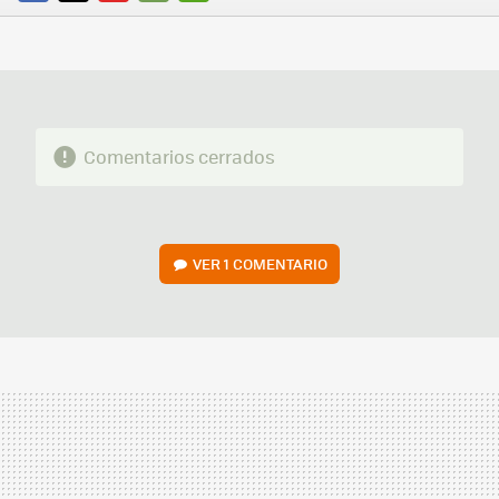
FACEBOOK
TWITTER
FLIPBOARD
E-
WHATSAPP
MAIL
Comentarios cerrados
VER
1 COMENTARIO