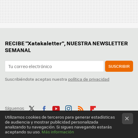
RECIBE "Xatakaletter", NUESTRA NEWSLETTER
SEMANAL
SUSCRIBIR
Suscribiéndote aceptas nuestra
política de privacidad
Síguenos
Twit
Fac
You
Inst
RSS
Flip
Utilizamos cookies de terceros para generar estadísticas
de audiencia y mostrar publicidad personalizada
ter
ebo
tub
agr
boa
analizando tu navegación. Si sigues navegando estarás
aceptando su uso.
Más información
ok
e
am
rd