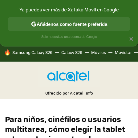
Ya puedes ver más de Xataka Movil en Google
MENÚ
NUEVO
Añádenos como fuente preferida
CONECTIVIDAD
MÓVIL Y SOCIEDAD
APLICACIONES
COM
Solo necesitas una cuenta de Google
×
HOY SE HABLA DE
Samsung Galaxy S26
Galaxy S26
Móviles
Movistar
Ofrecido por Alcatel
+info
Para niños, cinéfilos o usuarios
multitarea, cómo elegir la tablet