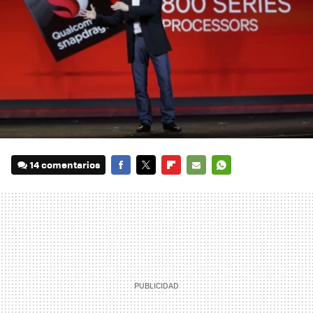
14 comentarios
FACEBOOK
TWITTER
FLIPBOARD
E-
WHATSAPP
MAIL