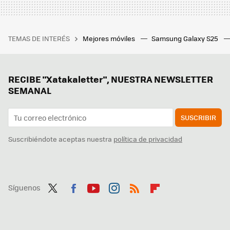
TEMAS DE INTERÉS
Mejores móviles
Samsung Galaxy S25
RECIBE "Xatakaletter", NUESTRA NEWSLETTER
SEMANAL
SUSCRIBIR
Suscribiéndote aceptas nuestra
política de privacidad
Síguenos
Twit
Fac
You
Inst
RSS
Flip
ter
ebo
tub
agr
boa