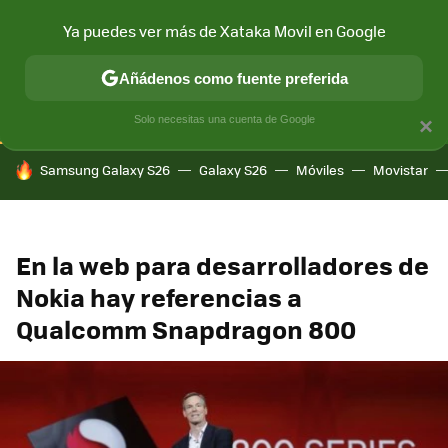
Ya puedes ver más de Xataka Movil en Google
CONECTIVIDAD
MÓVIL Y SOCIEDAD
APLICACIONES
COM
Añádenos como fuente preferida
Solo necesitas una cuenta de Google
×
HOY SE HABLA DE
Samsung Galaxy S26
Galaxy S26
Móviles
Movistar
En la web para desarrolladores de
Nokia hay referencias a
Qualcomm Snapdragon 800