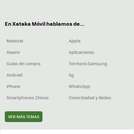
ter
ebo
tub
agr
boa
ok
e
am
rd
En Xataka Móvil hablamos de...
Movistar
Apple
Xiaomi
Aplicaciones
Guías de compra
Territorio Samsung
Android
5g
iPhone
WhatsApp
Smartphones Chinos
Conectividad y Redes
VER MÁS TEMAS