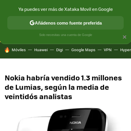
Ya puedes ver más de Xataka Movil en Google
CONECTIVIDAD
MÓVIL Y SOCIEDAD
APLICACIONES
COM
Añádenos como fuente preferida
Solo necesitas una cuenta de Google
×
HOY SE HABLA DE
Móviles
Huawei
Digi
Google Maps
VPN
Hype
Nokia habría vendido 1.3 millones
de Lumias, según la media de
veintidós analistas