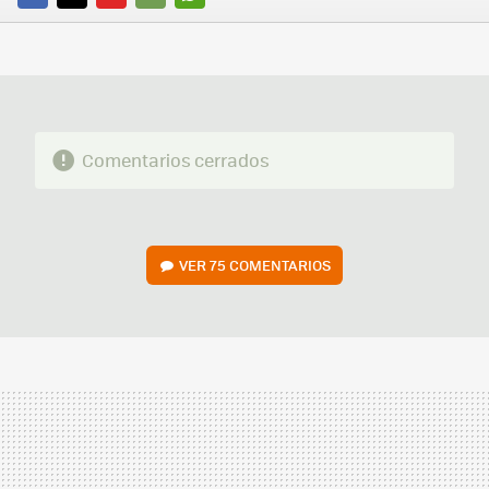
FACEBOOK
TWITTER
FLIPBOARD
E-
WHATSAPP
MAIL
Comentarios cerrados
VER
75 COMENTARIOS