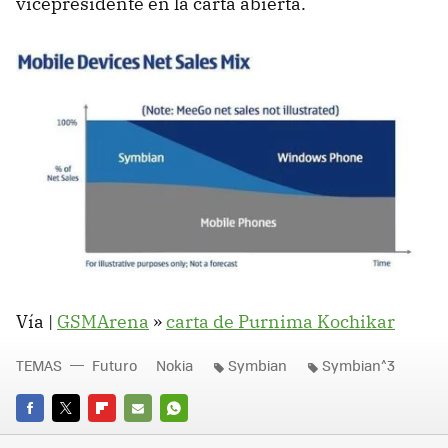
vicepresidente en la carta abierta.
Vía |
GSMArena
»
carta de Purnima Kochikar
TEMAS
Futuro
Nokia
Symbian
Symbian^3
FACEBOOK
TWITTER
FLIPBOARD
E-
WHATSAPP