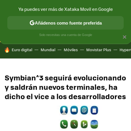
Ya puedes ver más de Xataka Movil en Google
CONECTIVIDAD
MÓVIL Y SOCIEDAD
APLICACIONES
COM
Añádenos como fuente preferida
Solo necesitas una cuenta de Google
×
HOY SE HABLA DE
Euro digital
Mundial
Móviles
Movistar Plus
Hyper
Symbian^3 seguirá evolucionando
y saldrán nuevos terminales, ha
dicho el vice a los desarrolladores