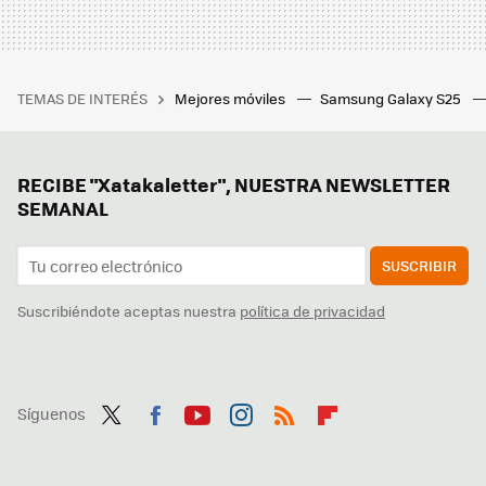
TEMAS DE INTERÉS
Mejores móviles
Samsung Galaxy S25
RECIBE "Xatakaletter", NUESTRA NEWSLETTER
SEMANAL
SUSCRIBIR
Suscribiéndote aceptas nuestra
política de privacidad
Síguenos
Twit
Fac
You
Inst
RSS
Flip
ter
ebo
tub
agr
boa