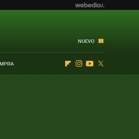
NUEVO
OMPRA
Flipboard
Instagram
Youtube
Twitter