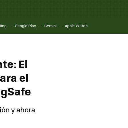
Ring
Google Play
Gemini
Apple Watch
te: El
ara el
agSafe
ción y ahora