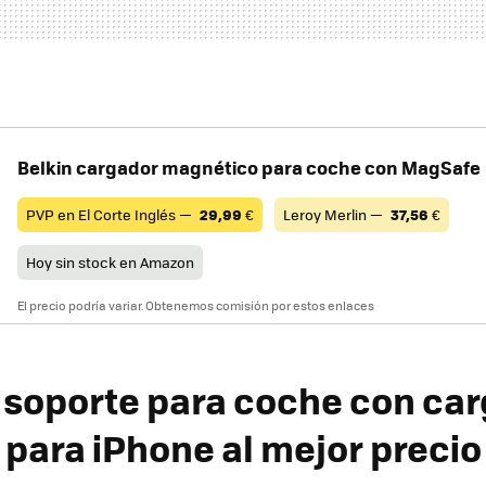
Belkin cargador magnético para coche con MagSafe
PVP en El Corte Inglés —
29,99
€
Leroy Merlin —
37,56
€
Hoy sin stock en Amazon
El precio podría variar. Obtenemos comisión por estos enlaces
soporte para coche con ca
para iPhone al mejor precio