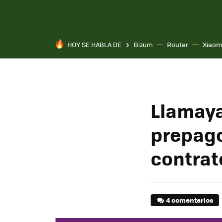
HOY SE HABLA DE
Bizum
Router
Xiaom
Llamaya
prepago
contrat
4 comentarios