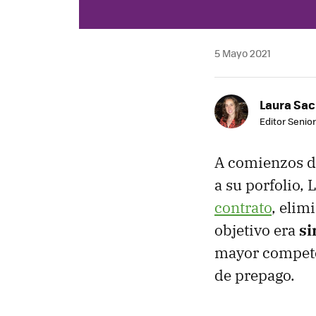
5 Mayo 2021
Laura Sac
Editor Senior
A comienzos d
a su porfolio,
contrato
, elim
objetivo era
si
mayor competen
de prepago.