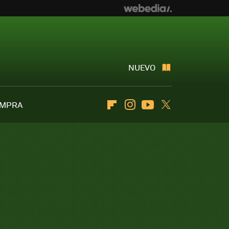
NUEVO
OMPRA
Flipboard
Instagram
Youtube
Twitter