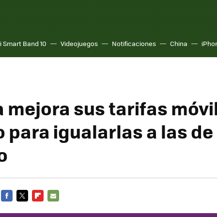
i Smart Band 10
Videojuegos
Notificaciones
China
iPho
 mejora sus tarifas móvi
 para igualarlas a las de
o
FACEBOOK
TWITTER
FLIPBOARD
E-