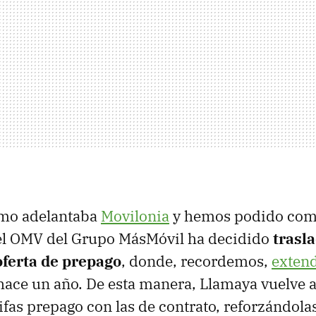
omo adelantaba
Movilonia
y hemos podido com
 el OMV del Grupo MásMóvil ha decidido
trasl
oferta de prepago
, donde, recordemos,
extend
s hace un año. De esta manera, Llamaya vuelve a
ifas prepago con las de contrato, reforzándol