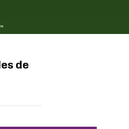
ne
les de