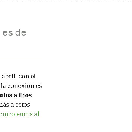
o es de
bril, con el
e la conexión es
tos a fijos
más a estos
cinco euros al