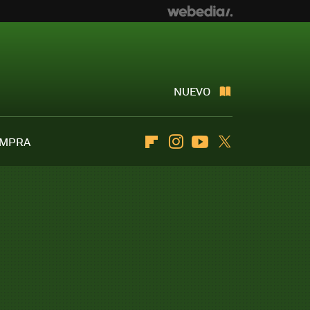
NUEVO
OMPRA
Flipboard
Instagram
Youtube
Twitter