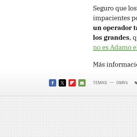
Seguro que los
impacientes p
un operador t
los grandes
, 
no es Adamo e
Más informaci
TEMAS
OMVs
FACEBOOK
TWITTER
FLIPBOARD
E-
MAIL