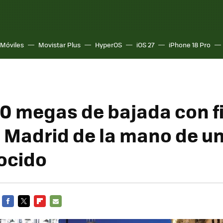
Móviles
Movistar Plus
HyperOS
iOS 27
iPhone 18 Pro
00 megas de bajada con f
a Madrid de la mano de un
ocido
FACEBOOK
TWITTER
FLIPBOARD
E-