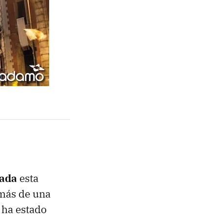
nada
esta
 más de una
 ha estado