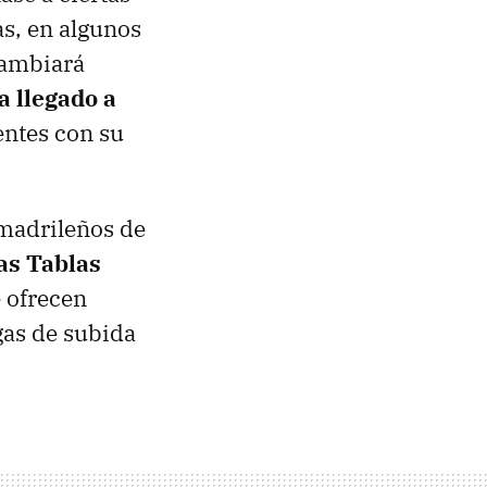
as, en algunos
cambiará
a llegado a
entes con su
 madrileños de
as Tablas
 ofrecen
gas de subida