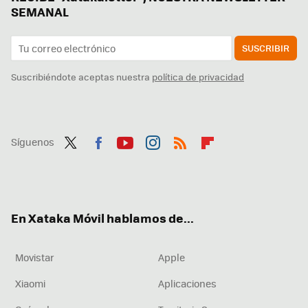
SEMANAL
SUSCRIBIR
Suscribiéndote aceptas nuestra
política de privacidad
Síguenos
Twit
Fac
You
Inst
RSS
Flip
ter
ebo
tub
agr
boa
ok
e
am
rd
En Xataka Móvil hablamos de...
Movistar
Apple
Xiaomi
Aplicaciones