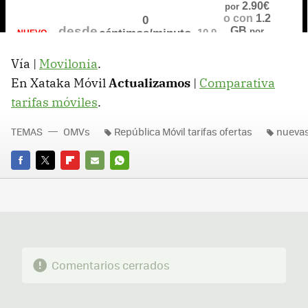
Vía |
Movilonia
.
En Xataka Móvil
Actualizamos
|
Comparativa
tarifas móviles
.
TEMAS
OMVs
República Móvil tarifas ofertas
nuevas
FACEBOOK
TWITTER
FLIPBOARD
E-
WHATSAPP
MAIL
Comentarios cerrados