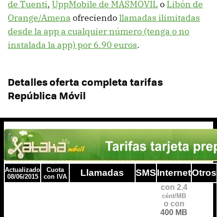
de Tuenti
,
UppMobile de MÁSMÓVIL
o
Libón de
Orange/Amena
ofreciendo
llamadas ilimitadas
desde la app a cualquier número (tenga o no
instalada la app) por 6.90 euros
.
Detalles oferta completa tarifas
República Móvil