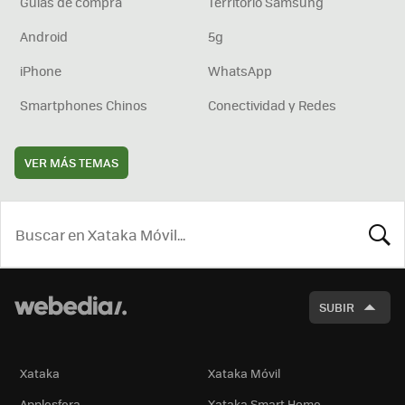
Guías de compra
Territorio Samsung
Android
5g
iPhone
WhatsApp
Smartphones Chinos
Conectividad y Redes
VER MÁS TEMAS
BUSCA
SUBIR
Xataka
Xataka Móvil
Applesfera
Xataka Smart Home