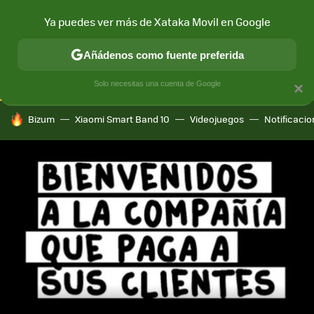
Ya puedes ver más de Xataka Movil en Google
CONECTIVIDAD
MÓVIL Y SOCIEDAD
APLICACIONES
COM
Añádenos como fuente preferida
Solo necesitas una cuenta de Google
×
HOY SE HABLA DE
Bizum
Xiaomi Smart Band 10
Videojuegos
Notificaci