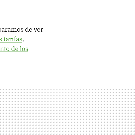
 paramos de ver
 tarifas
,
to de los