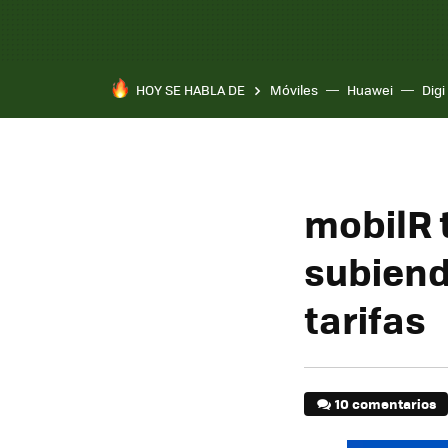
HOY SE HABLA DE
Móviles
Huawei
Digi
mobilR 
subiend
tarifas
10 comentarios