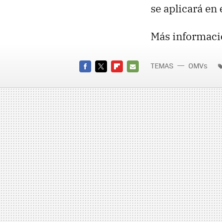
se aplicará en 
Más informaci
TEMAS
OMVs
FACEBOOK
TWITTER
FLIPBOARD
E-
MAIL