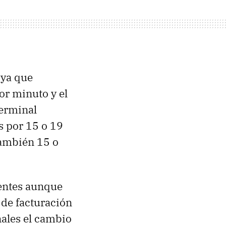
 ya que
or minuto y el
terminal
s por 15 o 19
también 15 o
ientes aunque
o de facturación
ales el cambio