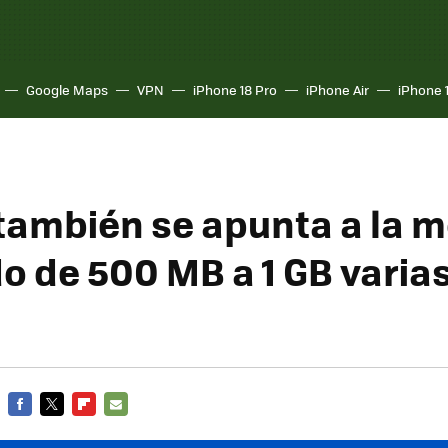
Google Maps
VPN
iPhone 18 Pro
iPhone Air
iPhone 
también se apunta a la 
o de 500 MB a 1 GB varia
FACEBOOK
TWITTER
FLIPBOARD
E-