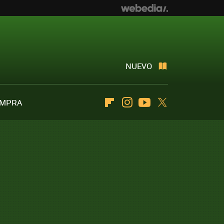
NUEVO
OMPRA
Flipboard
Instagram
Youtube
Twitter