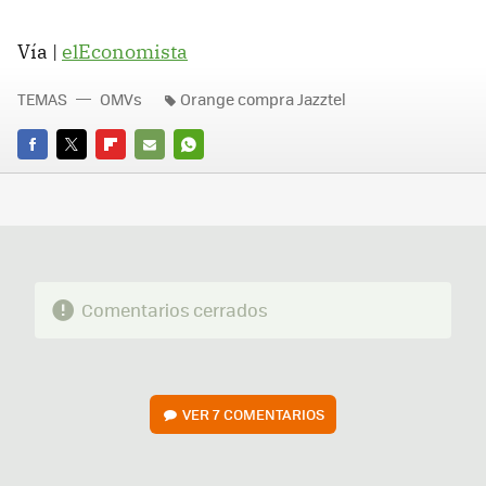
Vía |
elEconomista
TEMAS
OMVs
Orange compra Jazztel
FACEBOOK
TWITTER
FLIPBOARD
E-
WHATSAPP
MAIL
Comentarios cerrados
VER
7 COMENTARIOS