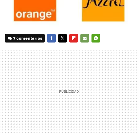
7 comentarios
FACEBOOK
TWITTER
FLIPBOARD
E-
WHATSAPP
MAIL