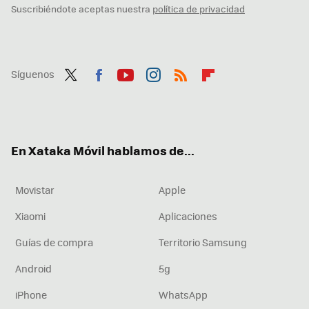
Suscribiéndote aceptas nuestra
política de privacidad
Síguenos
Twit
Fac
You
Inst
RSS
Flip
ter
ebo
tub
agr
boa
ok
e
am
rd
En Xataka Móvil hablamos de...
Movistar
Apple
Xiaomi
Aplicaciones
Guías de compra
Territorio Samsung
Android
5g
iPhone
WhatsApp