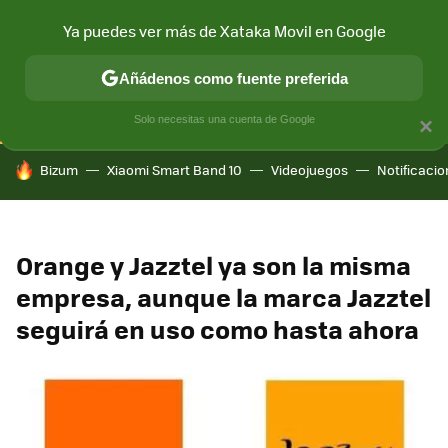
Ya puedes ver más de Xataka Movil en Google
CONECTIVIDAD
MÓVIL Y SOCIEDAD
APLICACIONES
COM
Añádenos como fuente preferida
Solo necesitas una cuenta de Google
×
HOY SE HABLA DE
Bizum
Xiaomi Smart Band 10
Videojuegos
Notificaci
Orange y Jazztel ya son la misma
empresa, aunque la marca Jazztel
seguirá en uso como hasta ahora