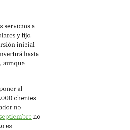
 servicios a
ares y fijo,
sión inicial
invertirá hasta
, aunque
poner al
.000 clientes
rador no
 septiembre
no
zo es