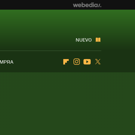
NUEVO
OMPRA
Flipboard
Instagram
Youtube
Twitter