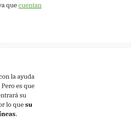
 ya que
cuentan
con la ayuda
 Pero es que
ntrará su
or lo que
su
líneas
.