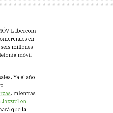
SMÓV!L Ibercom
comerciales en
 seis millones
elefonía móvil
ales. Ya el año
ro
rzas
, mientras
 Jazztel en
 hará que
la