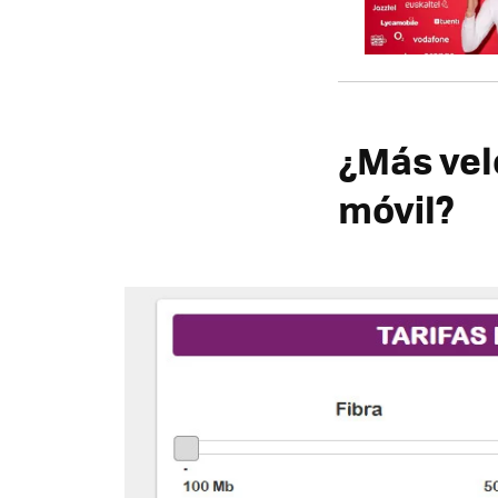
¿Más vel
móvil?