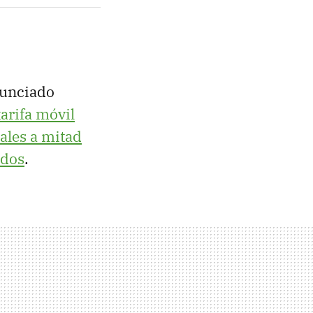
unciado
tarifa móvil
ales a mitad
ados
.