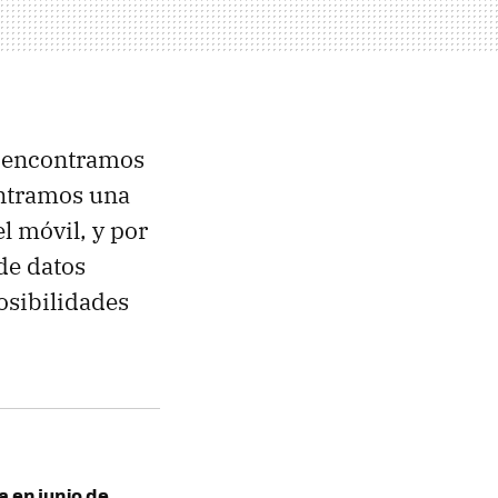
e encontramos
ontramos una
l móvil, y por
de datos
osibilidades
a en junio de