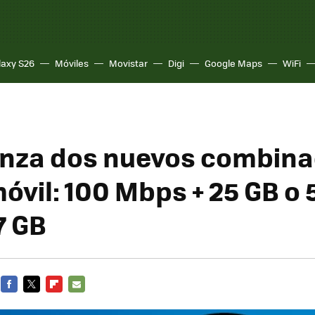
laxy S26
Móviles
Movistar
Digi
Google Maps
WiFi
nza dos nuevos combina
móvil: 100 Mbps + 25 GB o
7 GB
FACEBOOK
TWITTER
FLIPBOARD
E-