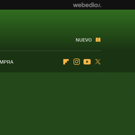
NUEVO
OMPRA
Flipboard
Instagram
Youtube
Twitter