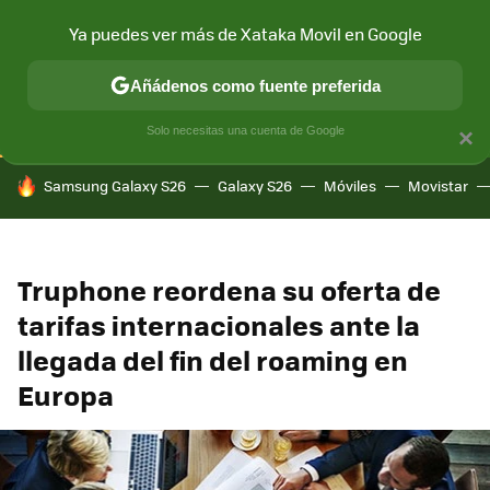
Ya puedes ver más de Xataka Movil en Google
CONECTIVIDAD
MÓVIL Y SOCIEDAD
APLICACIONES
COM
Añádenos como fuente preferida
Solo necesitas una cuenta de Google
×
HOY SE HABLA DE
Samsung Galaxy S26
Galaxy S26
Móviles
Movistar
Truphone reordena su oferta de
tarifas internacionales ante la
llegada del fin del roaming en
Europa