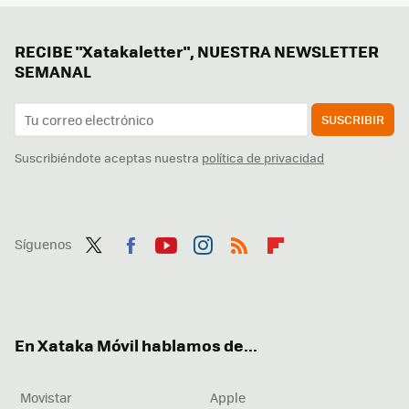
RECIBE "Xatakaletter", NUESTRA NEWSLETTER
SEMANAL
SUSCRIBIR
Suscribiéndote aceptas nuestra
política de privacidad
Síguenos
Twit
Fac
You
Inst
RSS
Flip
ter
ebo
tub
agr
boa
ok
e
am
rd
En Xataka Móvil hablamos de...
Movistar
Apple