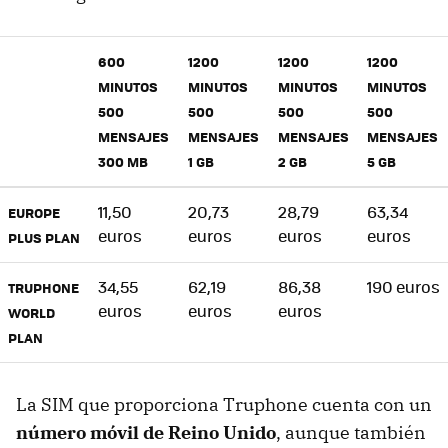
600
1200
1200
1200
MINUTOS
MINUTOS
MINUTOS
MINUTOS
500
500
500
500
MENSAJES
MENSAJES
MENSAJES
MENSAJES
300 MB
1 GB
2 GB
5 GB
11,50
20,73
28,79
63,34
EUROPE
euros
euros
euros
euros
PLUS PLAN
34,55
62,19
86,38
190 euros
TRUPHONE
euros
euros
euros
WORLD
PLAN
La SIM que proporciona Truphone cuenta con un
número móvil de Reino Unido
, aunque también