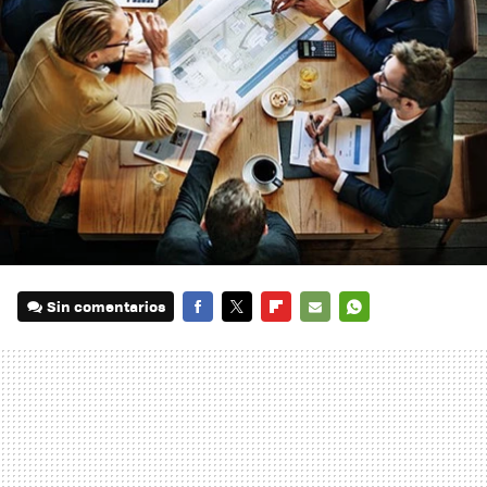
Sin comentarios
FACEBOOK
TWITTER
FLIPBOARD
E-
WHATSAPP
MAIL