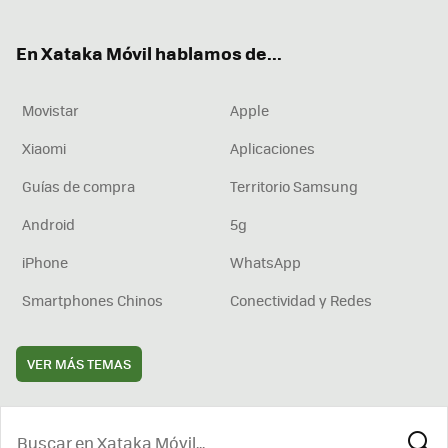
ter
ebo
tub
agr
boa
ok
e
am
rd
En Xataka Móvil hablamos de...
Movistar
Apple
Xiaomi
Aplicaciones
Guías de compra
Territorio Samsung
Android
5g
iPhone
WhatsApp
Smartphones Chinos
Conectividad y Redes
VER MÁS TEMAS