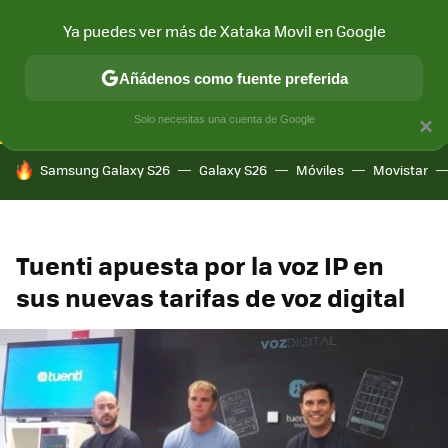
Ya puedes ver más de Xataka Movil en Google
CONECTIVIDAD
MÓVIL Y SOCIEDAD
APLICACIONES
COM
Añádenos como fuente preferida
Solo necesitas una cuenta de Google
×
HOY SE HABLA DE
Samsung Galaxy S26
Galaxy S26
Móviles
Movistar
Tuenti apuesta por la voz IP en
sus nuevas tarifas de voz digital