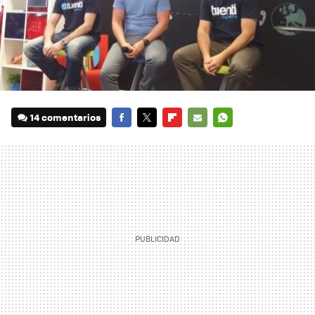
14 comentarios
FACEBOOK
TWITTER
FLIPBOARD
E-
WHATSAPP
MAIL