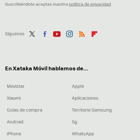
Suscribiéndote aceptas nuestra
política de privacidad
Síguenos
Twit
Fac
You
Inst
RSS
Flip
ter
ebo
tub
agr
boa
ok
e
am
rd
En Xataka Móvil hablamos de...
Movistar
Apple
Xiaomi
Aplicaciones
Guías de compra
Territorio Samsung
Android
5g
iPhone
WhatsApp