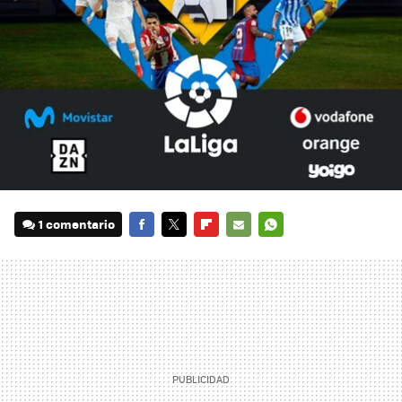
1 comentario
FACEBOOK
TWITTER
FLIPBOARD
E-
WHATSAPP
MAIL