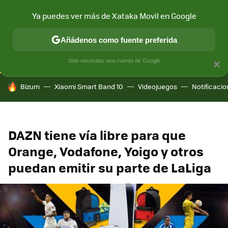
Ya puedes ver más de Xataka Movil en Google
CONECTIVIDAD
MÓVIL Y SOCIEDAD
APLICACIONES
COM
Añádenos como fuente preferida
Solo necesitas una cuenta de Google
×
HOY SE HABLA DE
Bizum
Xiaomi Smart Band 10
Videojuegos
Notificaci
DAZN tiene vía libre para que
Orange, Vodafone, Yoigo y otros
puedan emitir su parte de LaLiga