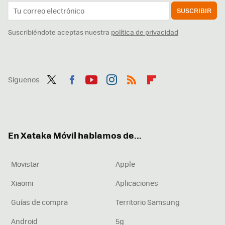
SUSCRIBIR
Suscribiéndote aceptas nuestra
política de privacidad
Síguenos
Twit
Fac
You
Inst
RSS
Flip
ter
ebo
tub
agr
boa
ok
e
am
rd
En Xataka Móvil hablamos de...
Movistar
Apple
Xiaomi
Aplicaciones
Guías de compra
Territorio Samsung
Android
5g