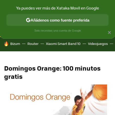
Ya puedes ver más de Xataka Movil en Google
CONECTIVIDAD
MÓVIL Y SOCIEDAD
APLICACIONES
COM
Añádenos como fuente preferida
Solo necesitas una cuenta de Google
×
HOY SE HABLA DE
Bizum
Router
Xiaomi Smart Band 10
Videojuegos
Domingos Orange: 100 minutos
gratis