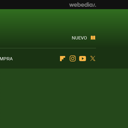
NUEVO
OMPRA
Flipboard
Instagram
Youtube
Twitter