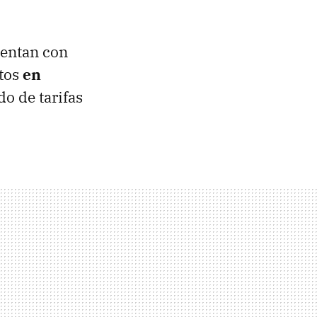
uentan con
atos
en
o de tarifas