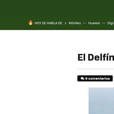
HOY SE HABLA DE
Móviles
Huawei
Digi
El Delfí
9 comentarios