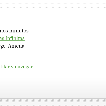
antos minutos
as Infinitas
ange, Amena.
blar y navegar