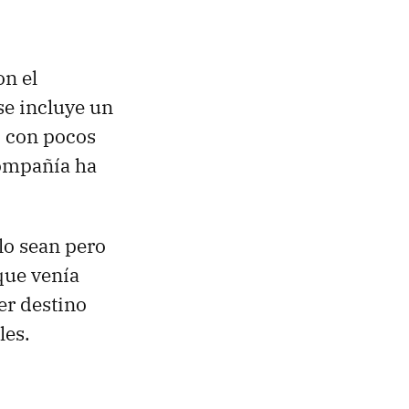
on el
se incluye un
e, con pocos
compañía ha
 lo sean pero
 que venía
er destino
es.