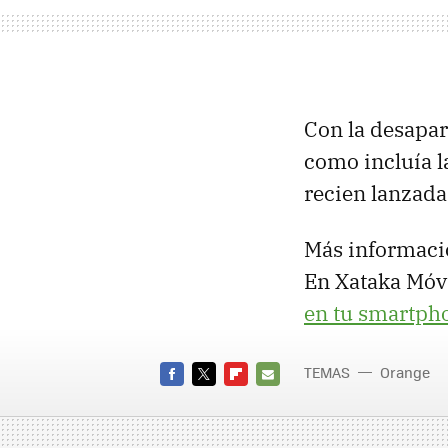
Con la desapar
como incluía l
recien lanzada
Más informaci
En Xataka Móvi
en tu smartph
TEMAS
Orange
FACEBOOK
TWITTER
FLIPBOARD
E-
MAIL