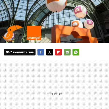
3 comentarios
FACEBOOK
TWITTER
FLIPBOARD
E-
WHATSAPP
MAIL