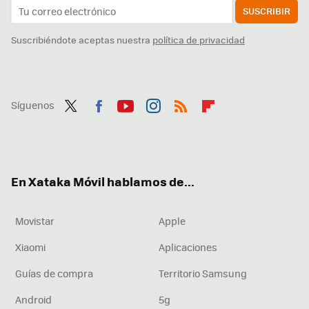
SUSCRIBIR
Suscribiéndote aceptas nuestra
política de privacidad
Síguenos
Twit
Fac
You
Inst
RSS
Flip
ter
ebo
tub
agr
boa
ok
e
am
rd
En Xataka Móvil hablamos de...
Movistar
Apple
Xiaomi
Aplicaciones
Guías de compra
Territorio Samsung
Android
5g