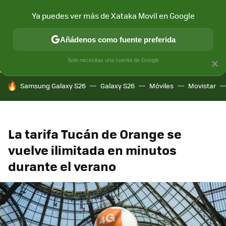
Ya puedes ver más de Xataka Movil en Google
CONECTIVIDAD
MÓVIL Y SOCIEDAD
APLICACIONES
COM
Añádenos como fuente preferida
Solo necesitas una cuenta de Google
×
HOY SE HABLA DE
Samsung Galaxy S26
Galaxy S26
Móviles
Movistar
La tarifa Tucán de Orange se
vuelve ilimitada en minutos
durante el verano