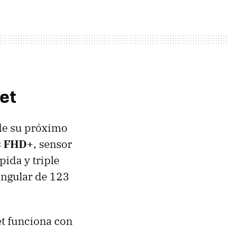
et
 de su próximo
s FHD+
, sensor
pida y triple
angular de 123
et funciona con