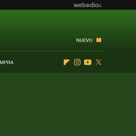
NUEVO
OMPRA
Flipboard
Instagram
Youtube
Twitter