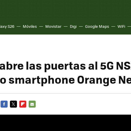
laxy S26
Móviles
Movistar
Digi
Google Maps
WiFi
abre las puertas al 5G N
ro smartphone Orange Ne
FACEBOOK
TWITTER
FLIPBOARD
E-
MAIL