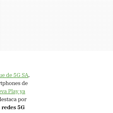
ue de 5G SA
,
rtphones de
va Play ya
destaca por
s redes 5G