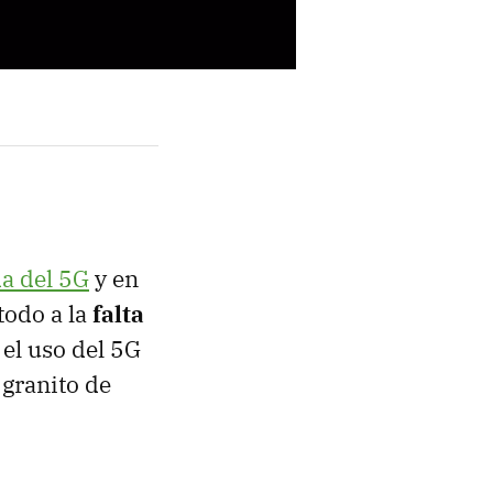
da del 5G
y en
todo a la
falta
el uso del 5G
 granito de