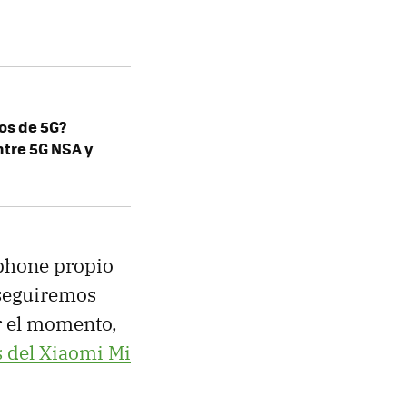
pos de 5G?
ntre 5G NSA y
tphone propio
 seguiremos
r el momento,
 del Xiaomi Mi