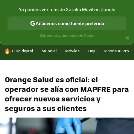
Ya puedes ver más de Xataka Movil en Google
CONECTIVIDAD
MÓVIL Y SOCIEDAD
APLICACIONES
COM
Añádenos como fuente preferida
Solo necesitas una cuenta de Google
×
HOY SE HABLA DE
Euro digital
Mundial
Móviles
Digi
iPhone 18 Pro
Orange Salud es oficial: el
operador se alía con MAPFRE para
ofrecer nuevos servicios y
seguros a sus clientes