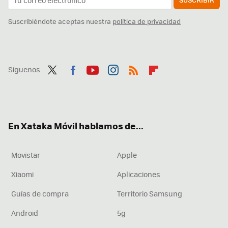
Suscribiéndote aceptas nuestra
política de privacidad
Síguenos
Twit
Fac
You
Inst
RSS
Flip
ter
ebo
tub
agr
boa
ok
e
am
rd
En Xataka Móvil hablamos de...
Movistar
Apple
Xiaomi
Aplicaciones
Guías de compra
Territorio Samsung
Android
5g