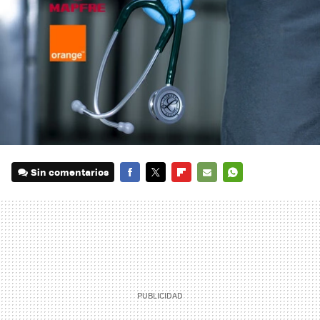
Sin comentarios
FACEBOOK
TWITTER
FLIPBOARD
E-
WHATSAPP
MAIL