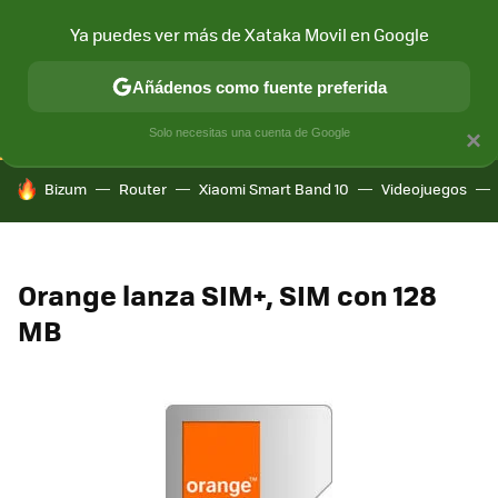
Ya puedes ver más de Xataka Movil en Google
CONECTIVIDAD
MÓVIL Y SOCIEDAD
APLICACIONES
COM
Añádenos como fuente preferida
Solo necesitas una cuenta de Google
×
HOY SE HABLA DE
Bizum
Router
Xiaomi Smart Band 10
Videojuegos
Orange lanza SIM+, SIM con 128
MB