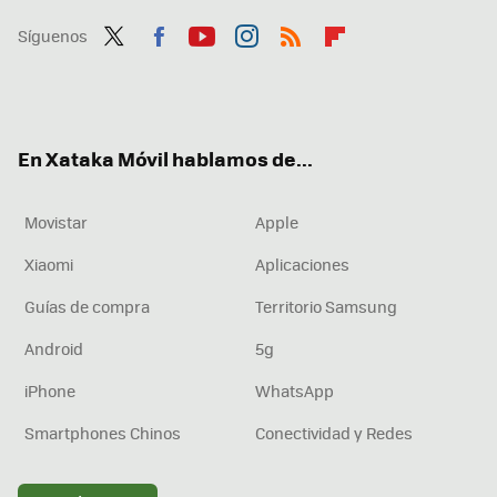
Síguenos
Twit
Fac
You
Inst
RSS
Flip
ter
ebo
tub
agr
boa
ok
e
am
rd
En Xataka Móvil hablamos de...
Movistar
Apple
Xiaomi
Aplicaciones
Guías de compra
Territorio Samsung
Android
5g
iPhone
WhatsApp
Smartphones Chinos
Conectividad y Redes