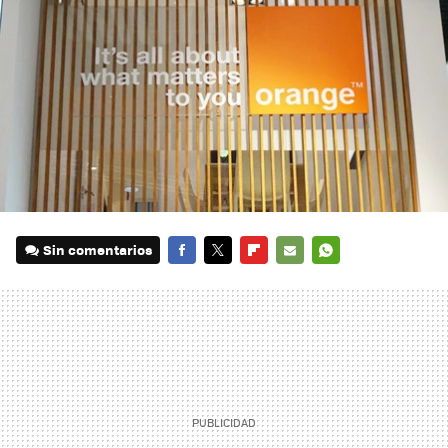
Sin comentarios
FACEBOOK
TWITTER
FLIPBOARD
E-
WHATSAPP
MAIL