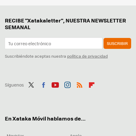
RECIBE "Xatakaletter", NUESTRA NEWSLETTER
SEMANAL
SUSCRIBIR
Suscribiéndote aceptas nuestra
política de privacidad
Síguenos
Twit
Fac
You
Inst
RSS
Flip
ter
ebo
tub
agr
boa
ok
e
am
rd
En Xataka Móvil hablamos de...
Movistar
Apple