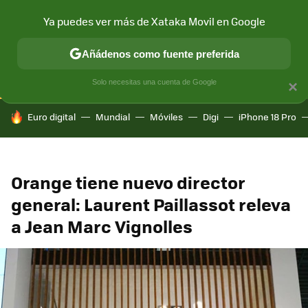
Ya puedes ver más de Xataka Movil en Google
CONECTIVIDAD
MÓVIL Y SOCIEDAD
APLICACIONES
COM
Añádenos como fuente preferida
Solo necesitas una cuenta de Google
×
HOY SE HABLA DE
Euro digital
Mundial
Móviles
Digi
iPhone 18 Pro
Orange tiene nuevo director
general: Laurent Paillassot releva
a Jean Marc Vignolles