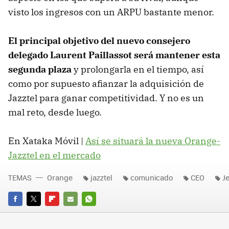
visto los ingresos con un ARPU bastante menor.
El principal objetivo del nuevo consejero
delegado Laurent Paillassot será mantener esta
segunda plaza
y prolongarla en el tiempo, así
como por supuesto afianzar la adquisición de
Jazztel para ganar competitividad. Y no es un
mal reto, desde luego.
En Xataka Móvil |
Así se situará la nueva Orange-
Jazztel en el mercado
TEMAS
Orange
jazztel
comunicado
CEO
J
FACEBOOK
TWITTER
FLIPBOARD
E-
WHATSAPP
MAIL