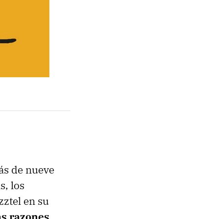
ás de nueve
s, los
zztel en su
as razones