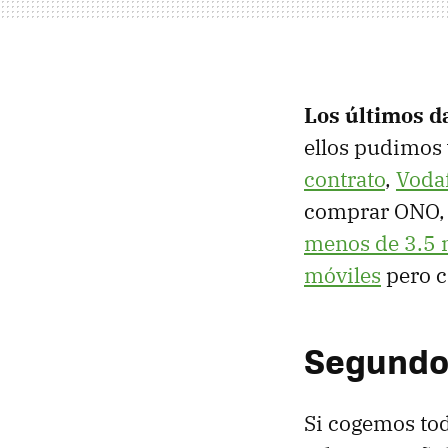
Los últimos d
ellos pudimos
contrato
,
Vodaf
comprar ONO
menos de 3.5 m
móviles
pero c
Segundos 
Si cogemos to