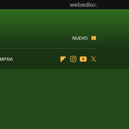
NUEVO
OMPRA
Flipboard
Instagram
Youtube
Twitter