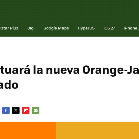
istar Plus
Digi
Google Maps
HyperOS
iOS 27
iPhone 
ituará la nueva Orange-Ja
ado
FACEBOOK
TWITTER
FLIPBOARD
E-
MAIL