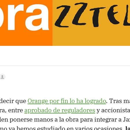
decir que
Orange por fin lo ha logrado
. Tras m
ra, entre
aprobado de reguladores
y accionista
en ponerse manos a la obra para integrar a Ja
mo ya hemos estudiado en varios ocasiones,
l