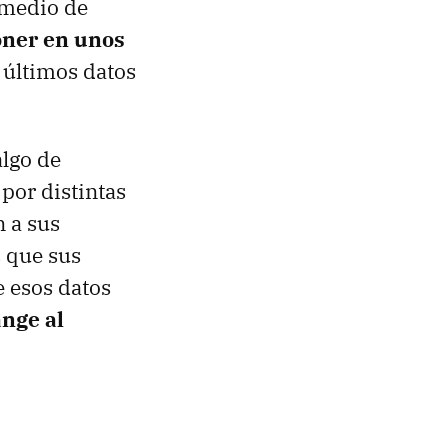
 medio de
oner en unos
s últimos datos
lgo de
por distintas
 a sus
s que sus
 esos datos
ange al