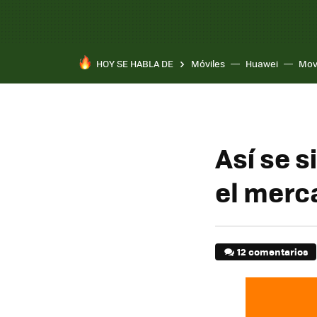
HOY SE HABLA DE
Móviles
Huawei
Mov
Así se s
el merc
12 comentarios