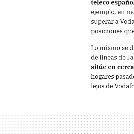
teleco españo
ejemplo, en mó
superar a Voda
posiciones qu
Lo mismo se da
de líneas de J
sitúe en cerc
hogares pasado
lejos de Vodaf