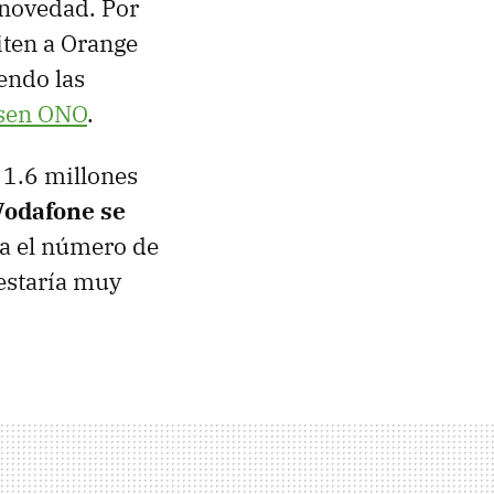
 novedad. Por
iten a Orange
endo las
asen ONO
.
 1.6 millones
Vodafone se
ia el número de
 estaría muy