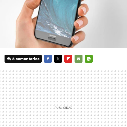
8 comentarios
FACEBOOK
TWITTER
FLIPBOARD
E-
WHATSAPP
MAIL