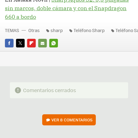
sin marcos, doble cámara y con el Snapdragon
660 a bordo
TEMAS
Otras
sharp
Teléfono Sharp
Teléfono 
FACEBOOK
TWITTER
FLIPBOARD
E-
WHATSAPP
MAIL
Comentarios cerrados
VER
8 COMENTARIOS