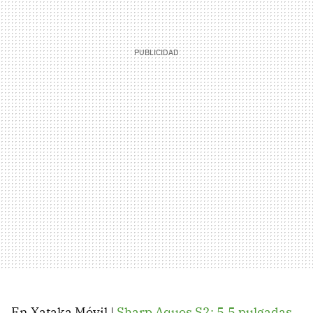
En Xataka Móvil |
Sharp Aquos S2: 5,5 pulgadas