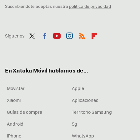
Suscribiéndote aceptas nuestra
política de privacidad
Síguenos
Twit
Fac
You
Inst
RSS
Flip
ter
ebo
tub
agr
boa
ok
e
am
rd
En Xataka Móvil hablamos de...
Movistar
Apple
Xiaomi
Aplicaciones
Guías de compra
Territorio Samsung
Android
5g
iPhone
WhatsApp