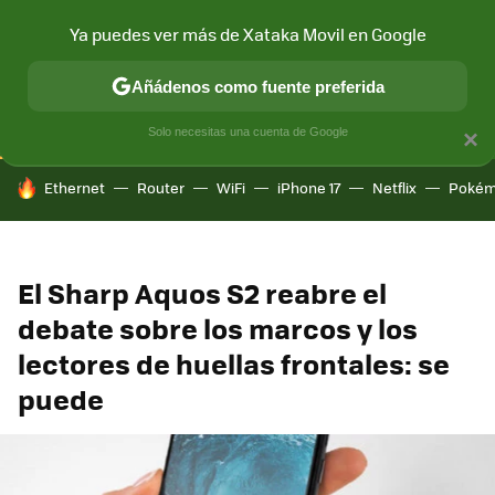
Ya puedes ver más de Xataka Movil en Google
CONECTIVIDAD
MÓVIL Y SOCIEDAD
APLICACIONES
COM
Añádenos como fuente preferida
Solo necesitas una cuenta de Google
×
HOY SE HABLA DE
Ethernet
Router
WiFi
iPhone 17
Netflix
Pokém
El Sharp Aquos S2 reabre el
debate sobre los marcos y los
lectores de huellas frontales: se
puede