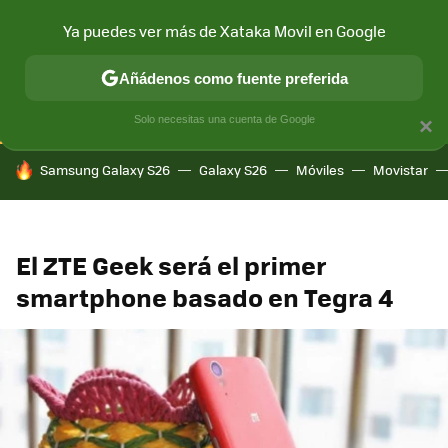
Ya puedes ver más de Xataka Movil en Google
CONECTIVIDAD
MÓVIL Y SOCIEDAD
APLICACIONES
COM
Añádenos como fuente preferida
Solo necesitas una cuenta de Google
×
HOY SE HABLA DE
Samsung Galaxy S26
Galaxy S26
Móviles
Movistar
El ZTE Geek será el primer
smartphone basado en Tegra 4