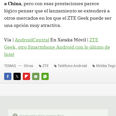
a China
, pero con esas prestaciones parece
lógico pensar que el lanzamiento se extenderá a
otros mercados en los que el ZTE Geek puede ser
una opción muy atractiva.
Vía |
AndroidCentral
En Xataka Móvil |
ZTE
Geek, otro Smartphone Android con lo último de
Intel
TEMAS
Otras
ZTE
Teléfono Android
NVidia Tegr
FACEBOOK
TWITTER
FLIPBOARD
E-
WHATSAPP
MAIL
Comentarios cerrados