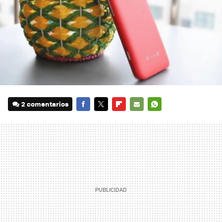
2 comentarios
FACEBOOK
TWITTER
FLIPBOARD
E-
WHATSAPP
MAIL