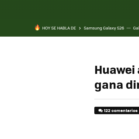
HOY SE HABLA DE
Samsung Galaxy S26
Ga
Huawei 
gana di
122 comentarios