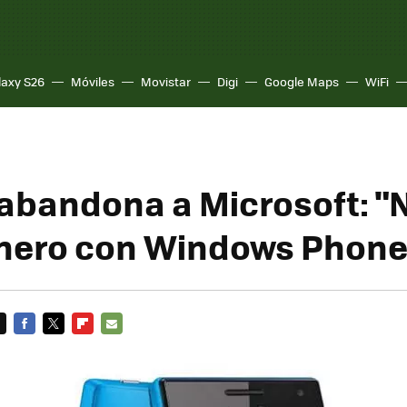
laxy S26
Móviles
Movistar
Digi
Google Maps
WiFi
abandona a Microsoft: "
nero con Windows Phone
FACEBOOK
TWITTER
FLIPBOARD
E-
MAIL