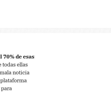
l 70% de esas
 todas ellas
mala noticia
 plataforma
o para