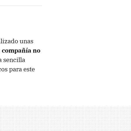
alizado unas
a compañía no
 sencilla
cos para este