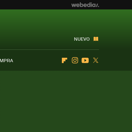
NUEVO
OMPRA
Flipboard
Instagram
Youtube
Twitter