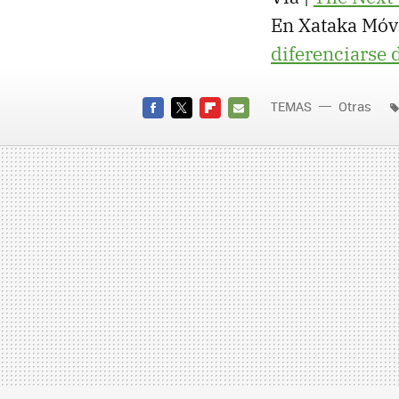
En Xataka Móvi
diferenciarse d
TEMAS
Otras
FACEBOOK
TWITTER
FLIPBOARD
E-
MAIL