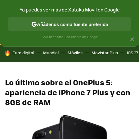
Ya puedes ver más de Xataka Movil en Google
CONECTIVIDAD
MÓVIL Y SOCIEDAD
APLICACIONES
COM
Añádenos como fuente preferida
Solo necesitas una cuenta de Google
×
HOY SE HABLA DE
Euro digital
Mundial
Móviles
Movistar Plus
iOS 27
Lo último sobre el OnePlus 5:
apariencia de iPhone 7 Plus y con
8GB de RAM