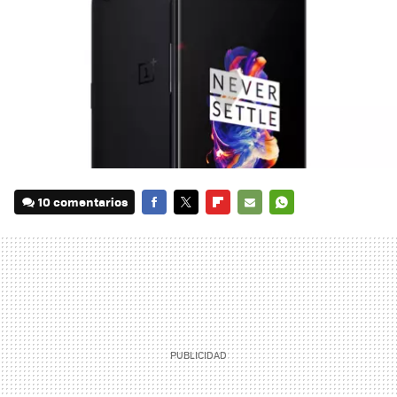
10 comentarios
FACEBOOK
TWITTER
FLIPBOARD
E-
WHATSAPP
MAIL