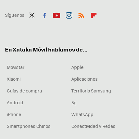
Síguenos
Twit
Fac
You
Inst
RSS
Flip
ter
ebo
tub
agr
boa
ok
e
am
rd
En Xataka Móvil hablamos de...
Movistar
Apple
Xiaomi
Aplicaciones
Guías de compra
Territorio Samsung
Android
5g
iPhone
WhatsApp
Smartphones Chinos
Conectividad y Redes