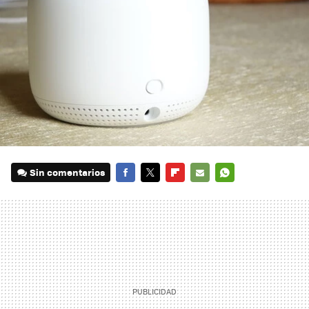
Sin comentarios
FACEBOOK
TWITTER
FLIPBOARD
E-
WHATSAPP
MAIL