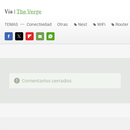
Vía |
The Verge
TEMAS
Conectividad
Otras
Nest
WiFi
Router
FACEBOOK
TWITTER
FLIPBOARD
E-
WHATSAPP
MAIL
Comentarios cerrados