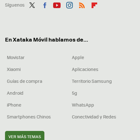
Síguenos
Twit
Fac
You
Inst
RSS
Flip
ter
ebo
tub
agr
boa
ok
e
am
rd
En Xataka Móvil hablamos de...
Movistar
Apple
Xiaomi
Aplicaciones
Guías de compra
Territorio Samsung
Android
5g
iPhone
WhatsApp
Smartphones Chinos
Conectividad y Redes
VER MÁS TEMAS