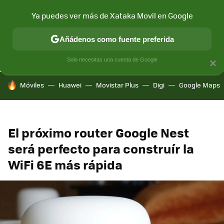
Ya puedes ver más de Xataka Movil en Google
CONECTIVIDAD
MÓVIL Y SOCIEDAD
APLICACIONES
COM
Añádenos como fuente preferida
Solo necesitas una cuenta de Google
×
HOY SE HABLA DE
Móviles
Huawei
Movistar Plus
Digi
Google Maps
El próximo router Google Nest
será perfecto para construír la
WiFi 6E más rápida