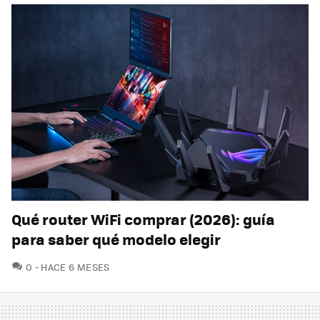
Qué router WiFi comprar (2026): guía
para saber qué modelo elegir
COMENTARIOS
0
HACE 6 MESES