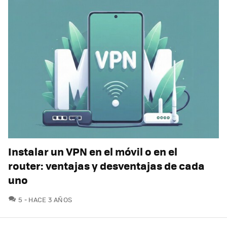
Instalar un VPN en el móvil o en el
router: ventajas y desventajas de cada
uno
COMENTARIOS
5
HACE 3 AÑOS