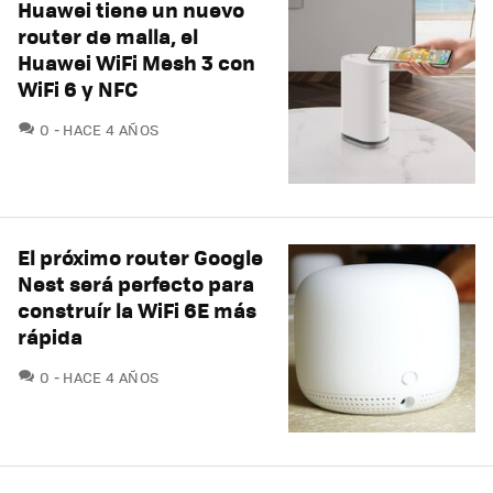
Huawei tiene un nuevo
router de malla, el
Huawei WiFi Mesh 3 con
WiFi 6 y NFC
COMENTARIOS
0
HACE 4 AÑOS
El próximo router Google
Nest será perfecto para
construír la WiFi 6E más
rápida
COMENTARIOS
0
HACE 4 AÑOS