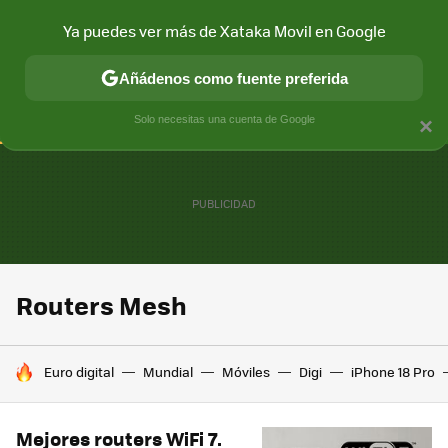
Ya puedes ver más de Xataka Movil en Google
CONECTIVIDAD
MÓVIL Y SOCIEDAD
APLICACIONES
COM
Añádenos como fuente preferida
Solo necesitas una cuenta de Google
×
Routers Mesh
HOY SE HABLA DE
Euro digital
Mundial
Móviles
Digi
iPhone 18 Pro
Mejores routers WiFi 7.