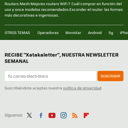
Routers Mesh:Mejores routers WiFi 7. Cuál comprar en función del
uso y once modelos recomendados.Esconder el router: las formas
más decorativas e ingeniosas..
OTROS TEMAS:
Operadoras
Movistar
Android
5g
iPh
RECIBE "Xatakaletter", NUESTRA NEWSLETTER
SEMANAL
SUSCRIBIR
Suscribiéndote aceptas nuestra
política de privacidad
Síguenos
Twit
Fac
You
Inst
RSS
Flip