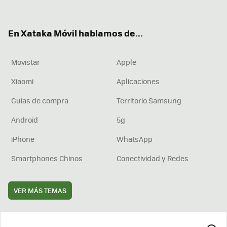
ter
ebo
tub
agr
boa
ok
e
am
rd
En Xataka Móvil hablamos de...
Movistar
Apple
Xiaomi
Aplicaciones
Guías de compra
Territorio Samsung
Android
5g
iPhone
WhatsApp
Smartphones Chinos
Conectividad y Redes
VER MÁS TEMAS