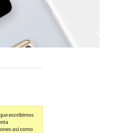
 que escribimos
enta
ciones así como