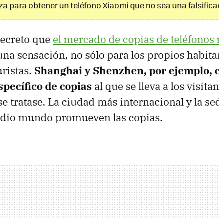
nza para obtener un teléfono Xiaomi que no sea una falsifica
secreto que
el mercado de copias de teléfonos
una sensación, no sólo para los propios habita
uristas.
Shanghai y Shenzhen, por ejemplo, 
pecífico de copias
al que se lleva a los visita
e tratase. La ciudad más internacional y la se
edio mundo promueven las copias.