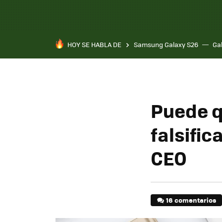
HOY SE HABLA DE
Samsung Galaxy S26
Ga
Puede q
falsifi
CEO
16 comentarios