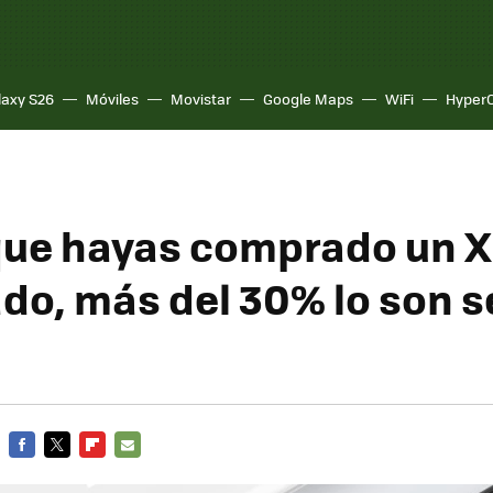
laxy S26
Móviles
Movistar
Google Maps
WiFi
Hyper
ue hayas comprado un X
cado, más del 30% lo son 
FACEBOOK
TWITTER
FLIPBOARD
E-