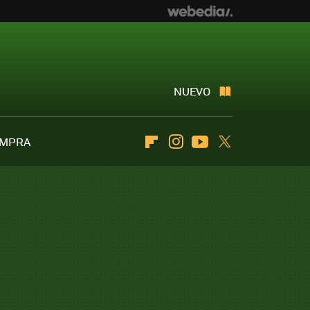
NUEVO
OMPRA
Flipboard
Instagram
Youtube
Twitter