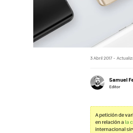
3 Abril 2017
Actualiz
Samuel F
Editor
A petición de va
en relación a
la 
internacional si