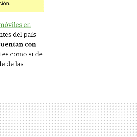
ción.
 móviles en
ntes del país
cuentan con
ntes como si de
de de las