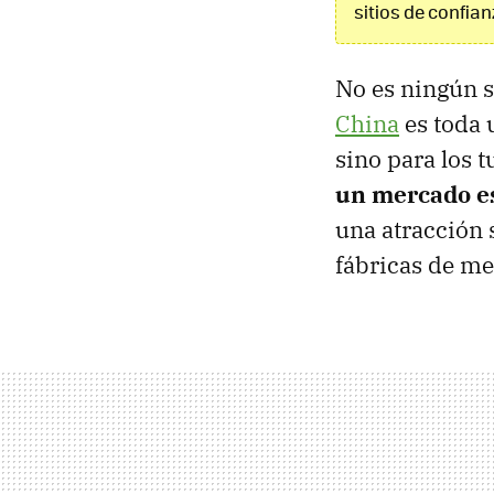
sitios de confia
No es ningún 
China
es toda 
sino para los t
un mercado es
una atracción s
fábricas de m