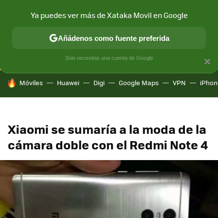
Ya puedes ver más de Xataka Movil en Google
CONECTIVIDAD
MÓVIL Y SOCIEDAD
APLICACIONES
COM
Añádenos como fuente preferida
Solo necesitas una cuenta de Google
×
HOY SE HABLA DE
Móviles
Huawei
Digi
Google Maps
VPN
iPhon
Xiaomi se sumaría a la moda de la
cámara doble con el Redmi Note 4