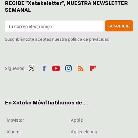
RECIBE "Xatakaletter", NUESTRA NEWSLETTER
SEMANAL
SUSCRIBIR
Suscribiéndote aceptas nuestra
política de privacidad
Síguenos
Twit
Fac
You
Inst
RSS
Flip
ter
ebo
tub
agr
boa
ok
e
am
rd
En Xataka Móvil hablamos de...
Movistar
Apple
Xiaomi
Aplicaciones