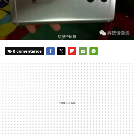
8 comentarios
FACEBOOK
TWITTER
FLIPBOARD
E-
WHATSAPP
MAIL