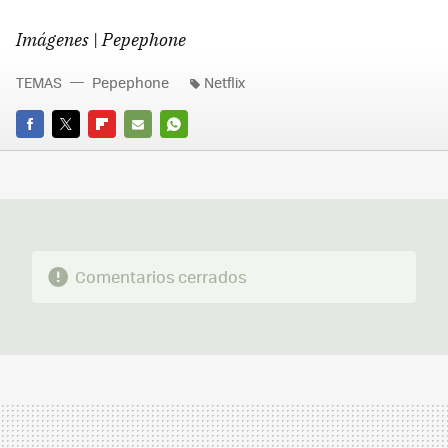
Imágenes
|
Pepephone
TEMAS
Pepephone
Netflix
FACEBOOK
TWITTER
FLIPBOARD
E-
WHATSAPP
MAIL
Comentarios cerrados