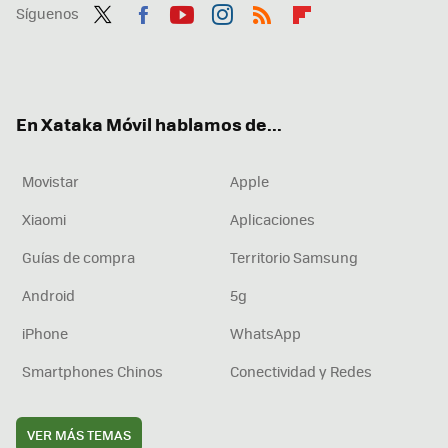
Síguenos
Twit
Fac
You
Inst
RSS
Flip
ter
ebo
tub
agr
boa
ok
e
am
rd
En Xataka Móvil hablamos de...
Movistar
Apple
Xiaomi
Aplicaciones
Guías de compra
Territorio Samsung
Android
5g
iPhone
WhatsApp
Smartphones Chinos
Conectividad y Redes
VER MÁS TEMAS