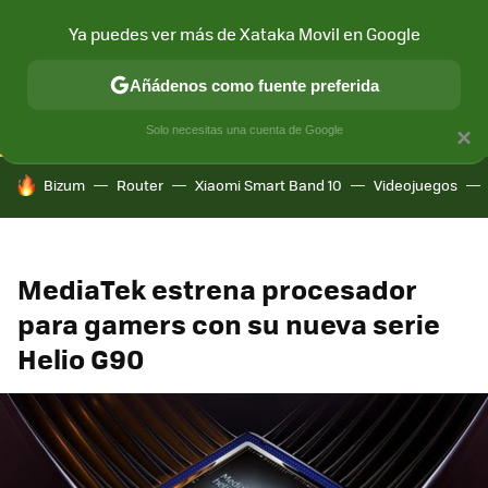
Ya puedes ver más de Xataka Movil en Google
CONECTIVIDAD
MÓVIL Y SOCIEDAD
APLICACIONES
COM
Añádenos como fuente preferida
Solo necesitas una cuenta de Google
×
HOY SE HABLA DE
Bizum
Router
Xiaomi Smart Band 10
Videojuegos
MediaTek estrena procesador
para gamers con su nueva serie
Helio G90