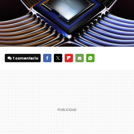
1 comentario
FACEBOOK
TWITTER
FLIPBOARD
E-
WHATSAPP
MAIL