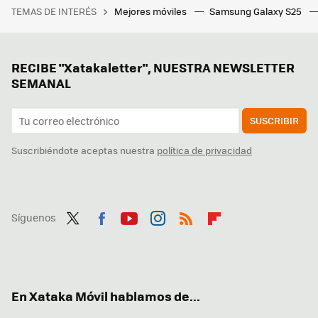
TEMAS DE INTERÉS
Mejores móviles
Samsung Galaxy S25
RECIBE "Xatakaletter", NUESTRA NEWSLETTER
SEMANAL
SUSCRIBIR
Suscribiéndote aceptas nuestra
política de privacidad
Síguenos
Twit
Fac
You
Inst
RSS
Flip
ter
ebo
tub
agr
boa
ok
e
am
rd
En Xataka Móvil hablamos de...