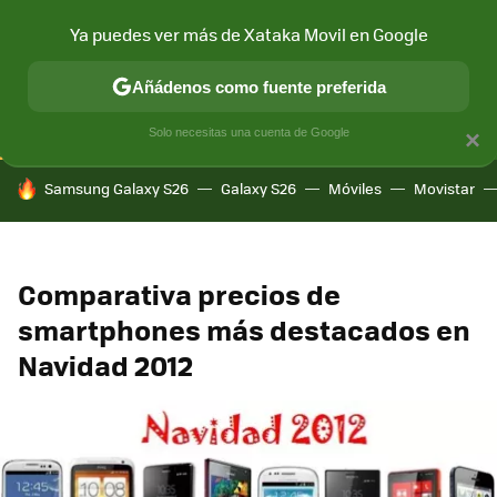
Ya puedes ver más de Xataka Movil en Google
CONECTIVIDAD
MÓVIL Y SOCIEDAD
APLICACIONES
COM
Añádenos como fuente preferida
Solo necesitas una cuenta de Google
×
HOY SE HABLA DE
Samsung Galaxy S26
Galaxy S26
Móviles
Movistar
Comparativa precios de
smartphones más destacados en
Navidad 2012