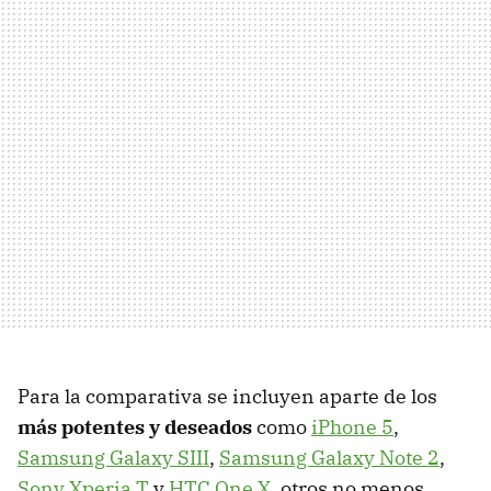
Para la comparativa se incluyen aparte de los
más potentes y deseados
como
iPhone 5
,
Samsung Galaxy SIII
,
Samsung Galaxy Note 2
,
Sony Xperia T
y
HTC One X
, otros no menos