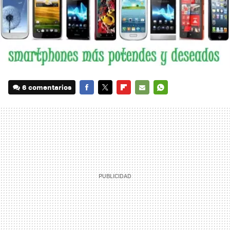
6 comentarios
FACEBOOK
TWITTER
FLIPBOARD
E-
WHATSAPP
MAIL