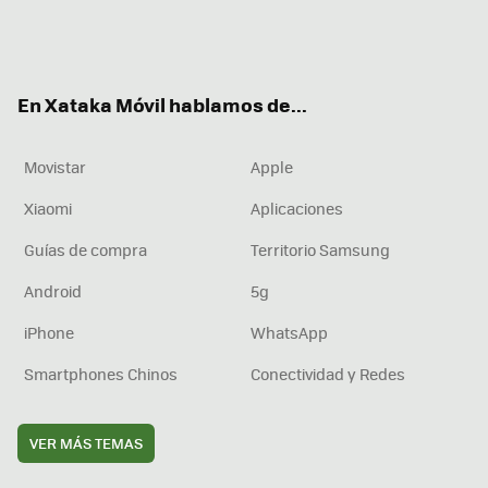
Twit
Fac
You
Inst
RSS
Flip
ter
ebo
tub
agr
boa
ok
e
am
rd
En Xataka Móvil hablamos de...
Movistar
Apple
Xiaomi
Aplicaciones
Guías de compra
Territorio Samsung
Android
5g
iPhone
WhatsApp
Smartphones Chinos
Conectividad y Redes
VER MÁS TEMAS