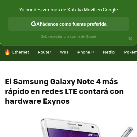
Ya puedes ver más de Xataka Movil en Google
CONECTIVIDAD
MÓVIL Y SOCIEDAD
APLICACIONES
COM
Añádenos como fuente preferida
Solo necesitas una cuenta de Google
×
HOY SE HABLA DE
Ethernet
Router
WiFi
iPhone 17
Netflix
Pokém
El Samsung Galaxy Note 4 más
rápido en redes LTE contará con
hardware Exynos