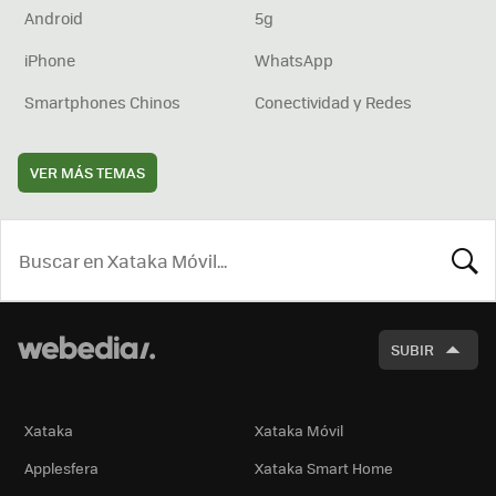
Android
5g
iPhone
WhatsApp
Smartphones Chinos
Conectividad y Redes
VER MÁS TEMAS
BUSCA
SUBIR
Xataka
Xataka Móvil
Applesfera
Xataka Smart Home