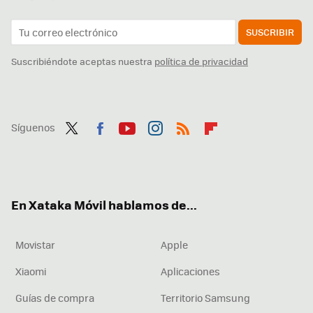
SUSCRIBIR
Suscribiéndote aceptas nuestra
política de privacidad
Síguenos
Twit
Fac
You
Inst
RSS
Flip
ter
ebo
tub
agr
boa
ok
e
am
rd
En Xataka Móvil hablamos de...
Movistar
Apple
Xiaomi
Aplicaciones
Guías de compra
Territorio Samsung