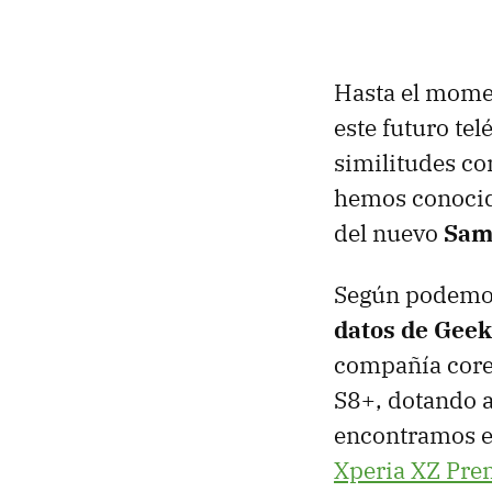
Hasta el mom
este futuro te
similitudes co
hemos conocido
del nuevo
Sam
Según podemos 
datos de Gee
compañía cor
S8+, dotando a
encontramos e
Xperia XZ Pr