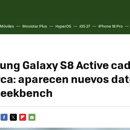
Móviles
Movistar Plus
HyperOS
iOS 27
iPhone 18 Pro
ung Galaxy S8 Active cad
ca: aparecen nuevos da
Geekbench
FACEBOOK
TWITTER
FLIPBOARD
E-