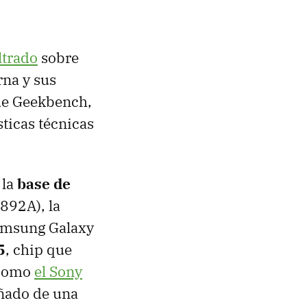
ltrado
sobre
rna y sus
sde Geekbench,
ticas técnicas
 la
base de
892A), la
amsung Galaxy
5
, chip que
 como
el Sony
ñado de una