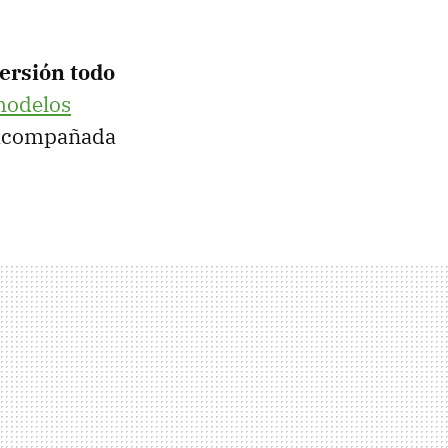
versión todo
odelos
á acompañada