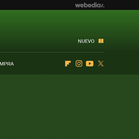
NUEVO
OMPRA
Flipboard
Instagram
Youtube
Twitter