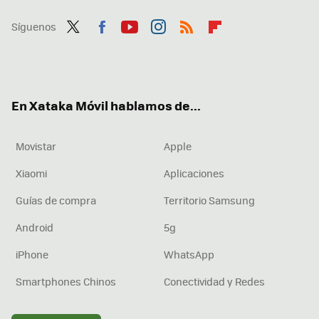
Síguenos
Twit
Fac
You
Inst
RSS
Flip
ter
ebo
tub
agr
boa
ok
e
am
rd
En Xataka Móvil hablamos de...
Movistar
Apple
Xiaomi
Aplicaciones
Guías de compra
Territorio Samsung
Android
5g
iPhone
WhatsApp
Smartphones Chinos
Conectividad y Redes