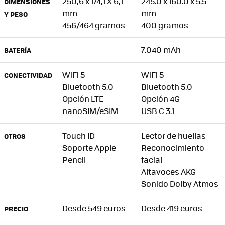
250,6 x 174,1 X 6,1
245.0 x 160.0 x 5.5
DIMENSIONES
mm
mm
Y PESO
456/464 gramos
400 gramos
-
7.040 mAh
BATERÍA
WiFi 5
WiFi 5
CONECTIVIDAD
Bluetooth 5.0
Bluetooth 5.0
Opción LTE
Opción 4G
nanoSIM/eSIM
USB C 3.1
Touch ID
Lector de huellas
OTROS
Soporte Apple
Reconocimiento
Pencil
facial
Altavoces AKG
Sonido Dolby Atmos
Desde 549 euros
Desde 419 euros
PRECIO