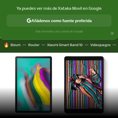
Ya puedes ver más de Xataka Movil en Google
CONECTIVIDAD
MÓVIL Y SOCIEDAD
APLICACIONES
COM
Añádenos como fuente preferida
Solo necesitas una cuenta de Google
×
HOY SE HABLA DE
Bizum
Router
Xiaomi Smart Band 10
Videojuegos