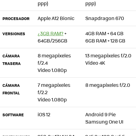
ppp)
ppp)
Apple A12 Bionic
Snapdragon 670
PROCESADOR
¿3GB RAM?
+
4GB RAM + 64 GB
VERSIONES
64GB/256GB
6GB RAM + 128 GB
8 megapíxeles
13 megapíxeles f/2.0
CÁMARA
f/2.4
Vídeo 4K
TRASERA
Vídeo 1.080p
7 megapíxeles
8 megapíxeles f/2.0
CÁMARA
f/2.2
FRONTAL
Vídeo 1.080p
iOS 12
Android 9 Pie
SOFTWARE
Samsung One UI