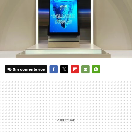
Sin comentarios
FACEBOOK
TWITTER
FLIPBOARD
E-
WHATSAPP
MAIL