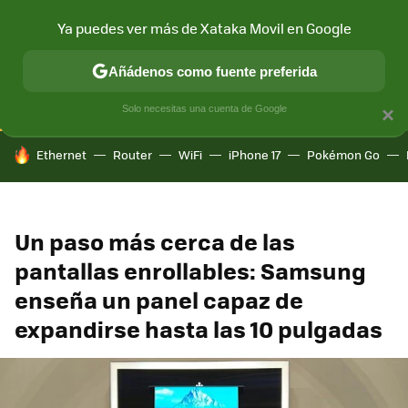
Ya puedes ver más de Xataka Movil en Google
CONECTIVIDAD
MÓVIL Y SOCIEDAD
APLICACIONES
COM
Añádenos como fuente preferida
Solo necesitas una cuenta de Google
×
HOY SE HABLA DE
Ethernet
Router
WiFi
iPhone 17
Pokémon Go
Un paso más cerca de las
pantallas enrollables: Samsung
enseña un panel capaz de
expandirse hasta las 10 pulgadas