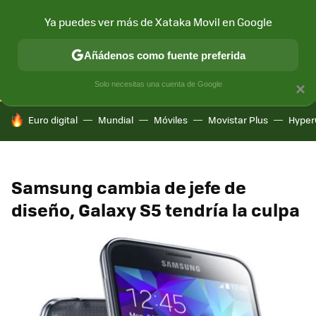
Ya puedes ver más de Xataka Movil en Google
CONECTIVIDAD
MÓVIL Y SOCIEDAD
APLICACIONES
COM
Añádenos como fuente preferida
Solo necesitas una cuenta de Google
×
HOY SE HABLA DE
Euro digital
Mundial
Móviles
Movistar Plus
Hyper
Samsung cambia de jefe de
diseño, Galaxy S5 tendría la culpa