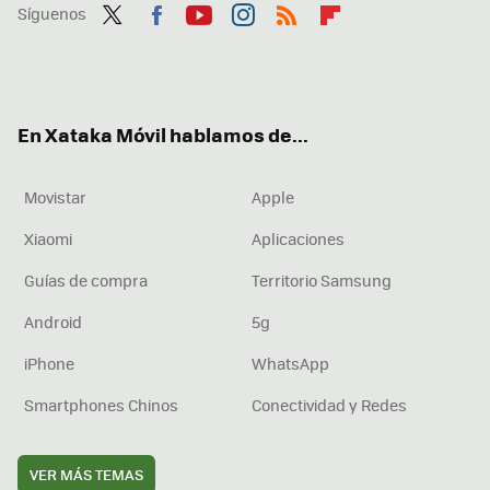
Síguenos
Twit
Fac
You
Inst
RSS
Flip
ter
ebo
tub
agr
boa
ok
e
am
rd
En Xataka Móvil hablamos de...
Movistar
Apple
Xiaomi
Aplicaciones
Guías de compra
Territorio Samsung
Android
5g
iPhone
WhatsApp
Smartphones Chinos
Conectividad y Redes
VER MÁS TEMAS