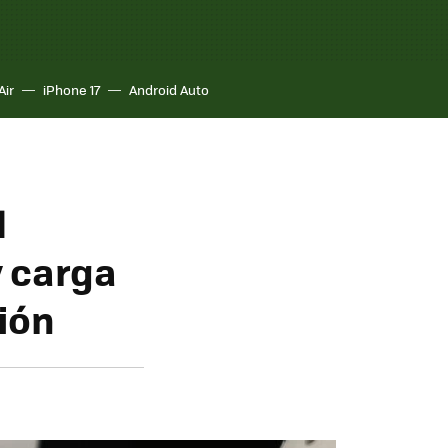
Air
iPhone 17
Android Auto
l
y carga
ción