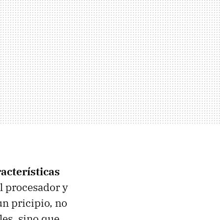
racterísticas
el procesador y
un pricipio, no
es, sino que