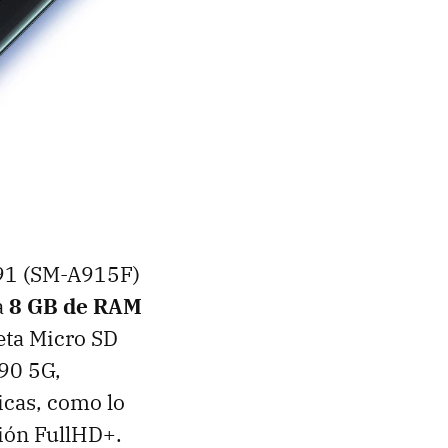
A91 (SM-A915F)
a
8 GB de RAM
eta Micro SD
A90 5G,
icas, como lo
ción FullHD+.