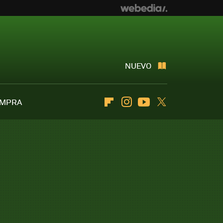
NUEVO
OMPRA
Flipboard
Instagram
Youtube
Twitter