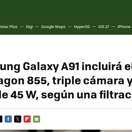
istar Plus
Digi
Google Maps
HyperOS
iOS 27
iPhone 
ung Galaxy A91 incluirá e
gon 855, triple cámara 
e 45 W, según una filtra
FACEBOOK
TWITTER
FLIPBOARD
E-