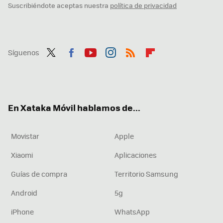
Suscribiéndote aceptas nuestra
política de privacidad
Síguenos
Twit
Fac
You
Inst
RSS
Flip
ter
ebo
tub
agr
boa
ok
e
am
rd
En Xataka Móvil hablamos de...
Movistar
Apple
Xiaomi
Aplicaciones
Guías de compra
Territorio Samsung
Android
5g
iPhone
WhatsApp