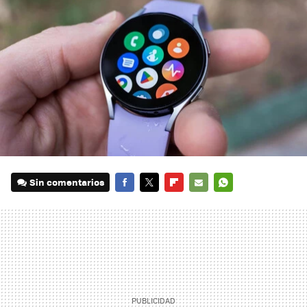
Sin comentarios
FACEBOOK
TWITTER
FLIPBOARD
E-
WHATSAPP
MAIL