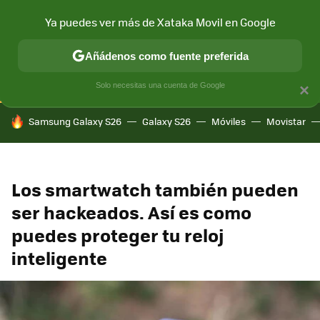
Ya puedes ver más de Xataka Movil en Google
CONECTIVIDAD
MÓVIL Y SOCIEDAD
APLICACIONES
COM
Añádenos como fuente preferida
Solo necesitas una cuenta de Google
×
HOY SE HABLA DE
Samsung Galaxy S26
Galaxy S26
Móviles
Movistar
Los smartwatch también pueden
ser hackeados. Así es como
puedes proteger tu reloj
inteligente