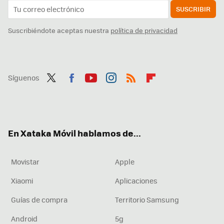
SUSCRIBIR
Suscribiéndote aceptas nuestra
política de privacidad
Síguenos
Twit
Fac
You
Inst
RSS
Flip
ter
ebo
tub
agr
boa
ok
e
am
rd
En Xataka Móvil hablamos de...
Movistar
Apple
Xiaomi
Aplicaciones
Guías de compra
Territorio Samsung
Android
5g