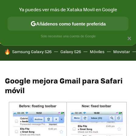
Ya puedes ver más de Xataka Movil en Google
CONECTIVIDAD
MÓVIL Y SOCIEDAD
APLICACIONES
COM
Añádenos como fuente preferida
Solo necesitas una cuenta de Google
×
HOY SE HABLA DE
Samsung Galaxy S26
Galaxy S26
Móviles
Movistar
Google mejora Gmail para Safari
móvil