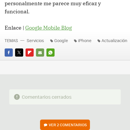
personalmente me parece muy eficaz y
funcional.
Enlace |
Google Mobile Blog
TEMAS
Servicios
Google
iPhone
Actualización
FACEBOOK
TWITTER
FLIPBOARD
E-
WHATSAPP
MAIL
Comentarios cerrados
VER
2 COMENTARIOS