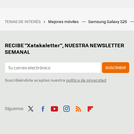
TEMAS DE INTERÉS
Mejores móviles
Samsung Galaxy S25
RECIBE "Xatakaletter", NUESTRA NEWSLETTER
SEMANAL
SUSCRIBIR
Suscribiéndote aceptas nuestra
política de privacidad
Síguenos
Twit
Fac
You
Inst
RSS
Flip
ter
ebo
tub
agr
boa