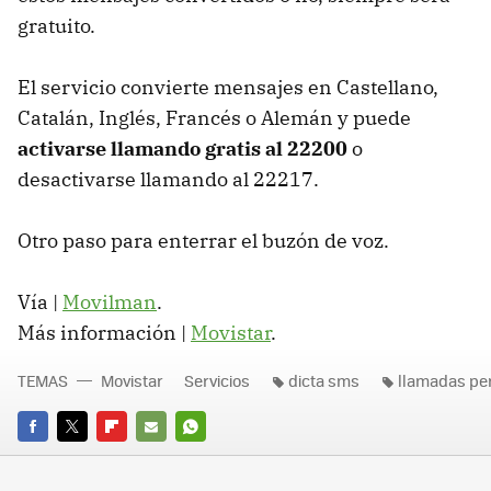
gratuito.
El servicio convierte mensajes en Castellano,
Catalán, Inglés, Francés o Alemán y puede
activarse llamando gratis al 22200
o
desactivarse llamando al 22217.
Otro paso para enterrar el buzón de voz.
Vía |
Movilman
.
Más información |
Movistar
.
TEMAS
Movistar
Servicios
dicta sms
llamadas pe
FACEBOOK
TWITTER
FLIPBOARD
E-
WHATSAPP
MAIL