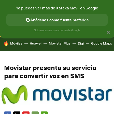
Ya puedes ver más de Xataka Movil en Google
CONECTIVIDAD
MÓVIL Y SOCIEDAD
APLICACIONES
COM
Añádenos como fuente preferida
Solo necesitas una cuenta de Google
×
HOY SE HABLA DE
Móviles
Huawei
Movistar Plus
Digi
Google Maps
Movistar presenta su servicio
para convertir voz en SMS