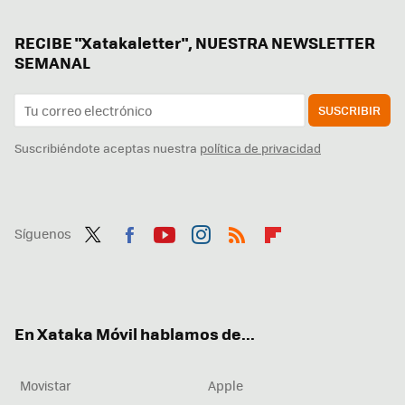
RECIBE "Xatakaletter", NUESTRA NEWSLETTER
SEMANAL
SUSCRIBIR
Suscribiéndote aceptas nuestra
política de privacidad
Síguenos
Twit
Fac
You
Inst
RSS
Flip
ter
ebo
tub
agr
boa
ok
e
am
rd
En Xataka Móvil hablamos de...
Movistar
Apple