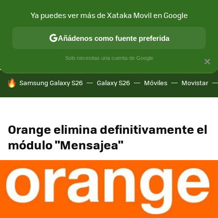
Ya puedes ver más de Xataka Movil en Google
CONECTIVIDAD
MÓVIL Y SOCIEDAD
APLICACIONES
COM
Añádenos como fuente preferida
Solo necesitas una cuenta de Google
×
HOY SE HABLA DE
Samsung Galaxy S26
Galaxy S26
Móviles
Movistar
Orange elimina definitivamente el
módulo "Mensajea"