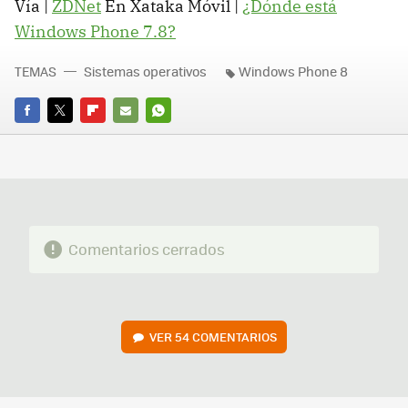
Vía |
ZDNet
En Xataka Móvil |
¿Dónde está
Windows Phone 7.8?
TEMAS
Sistemas operativos
Windows Phone 8
FACEBOOK
TWITTER
FLIPBOARD
E-
WHATSAPP
MAIL
Comentarios cerrados
VER
54 COMENTARIOS