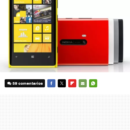
59 comentarios
FACEBOOK
TWITTER
FLIPBOARD
E-
WHATSAPP
MAIL