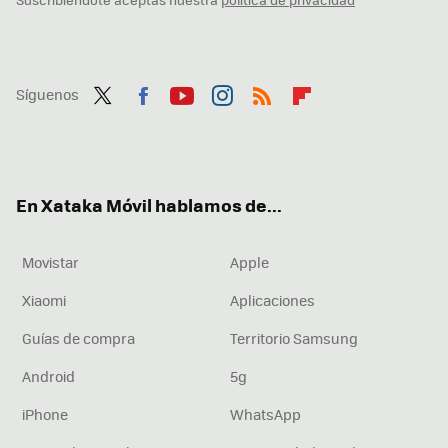
Síguenos
Twit
Fac
You
Inst
RSS
Flip
ter
ebo
tub
agr
boa
ok
e
am
rd
En Xataka Móvil hablamos de...
Movistar
Apple
Xiaomi
Aplicaciones
Guías de compra
Territorio Samsung
Android
5g
iPhone
WhatsApp