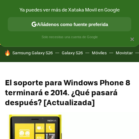
Ya puedes ver más de Xataka Movil en Google
CONECTIVIDAD
MÓVIL Y SOCIEDAD
APLICACIONES
COM
Añádenos como fuente preferida
Solo necesitas una cuenta de Google
×
HOY SE HABLA DE
Samsung Galaxy S26
Galaxy S26
Móviles
Movistar
El soporte para Windows Phone 8
terminará e 2014. ¿Qué pasará
después? [Actualizada]