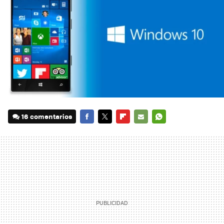
16 comentarios
FACEBOOK
TWITTER
FLIPBOARD
E-
WHATSAPP
MAIL