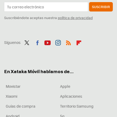
SUSCRIBIR
Suscribiéndote aceptas nuestra
política de privacidad
Síguenos
Twit
Fac
You
Inst
RSS
Flip
ter
ebo
tub
agr
boa
ok
e
am
rd
En Xataka Móvil hablamos de...
Movistar
Apple
Xiaomi
Aplicaciones
Guías de compra
Territorio Samsung
Android
5g