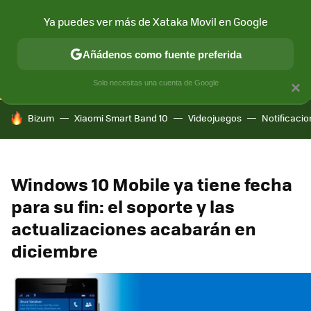
Ya puedes ver más de Xataka Movil en Google
CONECTIVIDAD
MÓVIL Y SOCIEDAD
APLICACIONES
COM
Añádenos como fuente preferida
Solo necesitas una cuenta de Google
×
HOY SE HABLA DE
Bizum
Xiaomi Smart Band 10
Videojuegos
Notificaci
Windows 10 Mobile ya tiene fecha
para su fin: el soporte y las
actualizaciones acabarán en
diciembre