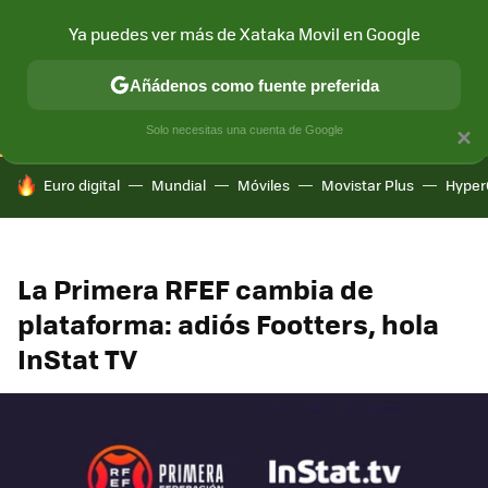
Ya puedes ver más de Xataka Movil en Google
CONECTIVIDAD
MÓVIL Y SOCIEDAD
APLICACIONES
COM
Añádenos como fuente preferida
Solo necesitas una cuenta de Google
×
HOY SE HABLA DE
Euro digital
Mundial
Móviles
Movistar Plus
Hyper
La Primera RFEF cambia de
plataforma: adiós Footters, hola
InStat TV