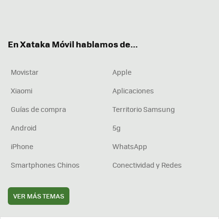
Twit
Fac
You
Inst
RSS
Flip
ter
ebo
tub
agr
boa
ok
e
am
rd
En Xataka Móvil hablamos de...
Movistar
Apple
Xiaomi
Aplicaciones
Guías de compra
Territorio Samsung
Android
5g
iPhone
WhatsApp
Smartphones Chinos
Conectividad y Redes
VER MÁS TEMAS