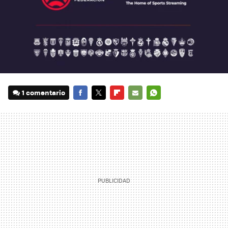
1 comentario
FACEBOOK
TWITTER
FLIPBOARD
E-
WHATSAPP
MAIL