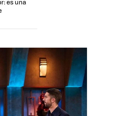
r: es una
e