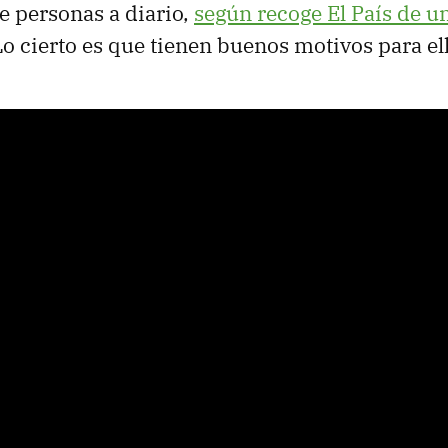
e personas a diario,
según recoge El País de un
Lo cierto es que tienen buenos motivos para ell