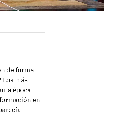
ón de forma
?
Los más
 una época
nformación en
parecía
.