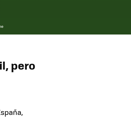
ne
l, pero
España,