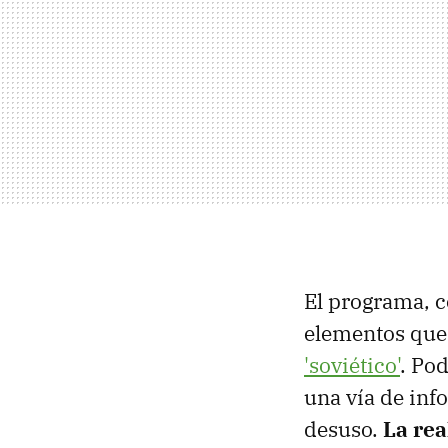
El programa, c
elementos que
'soviético'
. Po
una vía de inf
desuso.
La rea