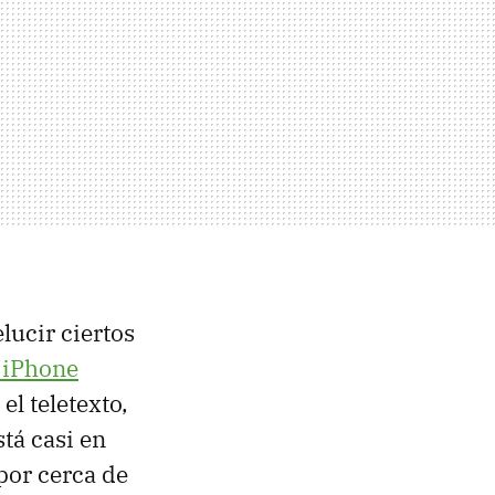
lucir ciertos
l iPhone
l teletexto,
tá casi en
por cerca de