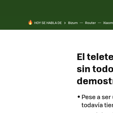
HOY SE HABLA DE
Bizum
Router
Xiaom
El telet
sin todo
demostr
Pese a ser
todavía ti