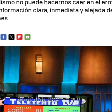
ismo no puede hacernos caer en el erro
información clara, inmediata y alejada d
nes
FACEBOOK
TWITTER
FLIPBOARD
E-
MAIL