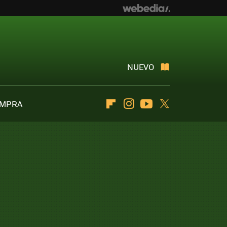
NUEVO
OMPRA
Flipboard
Instagram
Youtube
Twitter