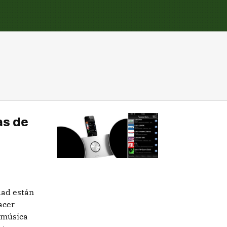
as de
dad están
acer
r música