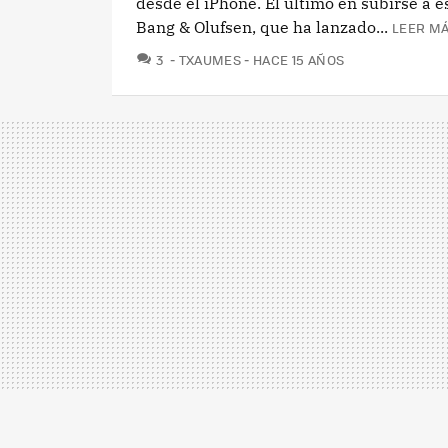
desde el iPhone. El último en subirse a e
Bang & Olufsen, que ha lanzado...
LEER MÁ
COMENTARIOS
3
TXAUMES
HACE 15 AÑOS