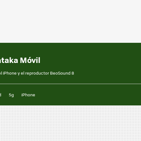
ataka Móvil
el iPhone y el reproductor BeoSound 8
d
5g
iPhone