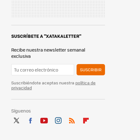
SUSCRÍBETE A "XATAKALETTER"
Recibe nuestra newsletter semanal
exclusiva
SUSCRIBIR
Suscribiéndote aceptas nuestra
política de
privacidad
Síguenos
Twit
Fac
You
Inst
RSS
Flip
ter
ebo
tub
agr
boa